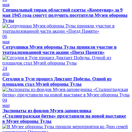
мая
Специальный тираж областной газеты «Коммунар» за 9
мая 1945 года смогут получить посетители Музея обороны
Тулы
06
мая
Сотрудники Музея обороны Тулы приняли участие в
театрализованной части акции «Поезд Памяти»
24
апр
Сегодня в Туле прошел Диктант Победы. Одной из
площадок стал Музей обороны Тулы
04
мар
Экспонаты из фондов Музея-заповедника
«Сталинградская битва» представили на новой выставке
в Музее обороны Тулы