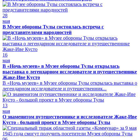
28
мая
В Музее обороны Тулы состоялась встреча с
представителями народностей
16
мая
В «Ночь музеев» в Музее обороны Тулы открылась
выставка о легендарном исследователе и путешественнике
Жаке-Иве Кусто
В «Ночь музеев» в Музее обороны Тулы открылась выставка о
легендарном исследователе и путешественник...
13
мая
О знаменитом путешественнике и исследователе Жаке-Иве
Кусто - большой проект в Музее обороны Тулы
06