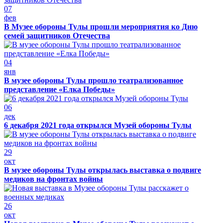
07
фев
В Музее обороны Тулы прошли мероприятия ко Дню
семей защитников Отечества
04
янв
В музее обороны Тулы прошло театрализованное
представление «Елка Победы»
06
дек
6 декабря 2021 года открылся Музей обороны Тулы
29
окт
В музее обороны Тулы открылась выставка о подвиге
медиков на фронтах войны
26
окт