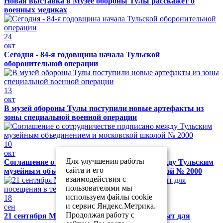
Новая выставка в Музее обороны Тулы расскажет о
военных медиках
24
окт
Сегодня - 84-я годовщина начала Тульской
оборонительной операции
13
окт
В музей обороны Тулы поступили новые артефакты из
зоны специальной военной операции
10
окт
Для улучшения работы
Соглашение о сотрудничестве подписано между Тульским
сайта и его
музейным объединением и московской школой № 2000
взаимодействия с
пользователями мы
используем файлы cookie
18
и сервис Яндекс.Метрика.
сен
Продолжая работу с
21 сентября Музей обороны Тулы будет закрыт для