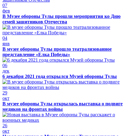
07
фев
В Музее обороны Тулы прошли мероприятия ко Дню
семей защитников Отечества
04
янв
В музее обороны Тулы прошло театрализованное
представление «Елка Победы»
06
дек
6 декабря 2021 года открылся Музей обороны Тулы
29
окт
В музее обороны Тулы открылась выставка о подвиге
медиков на фронтах войны
26
окт