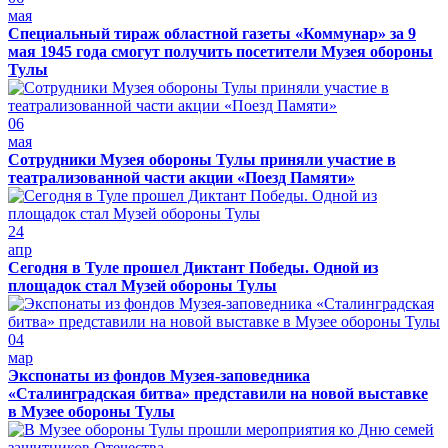
мая
Специальный тираж областной газеты «Коммунар» за 9
мая 1945 года смогут получить посетители Музея обороны
Тулы
06
мая
Сотрудники Музея обороны Тулы приняли участие в
театрализованной части акции «Поезд Памяти»
24
апр
Сегодня в Туле прошел Диктант Победы. Одной из
площадок стал Музей обороны Тулы
04
мар
Экспонаты из фондов Музея-заповедника
«Сталинградская битва» представили на новой выставке
в Музее обороны Тулы