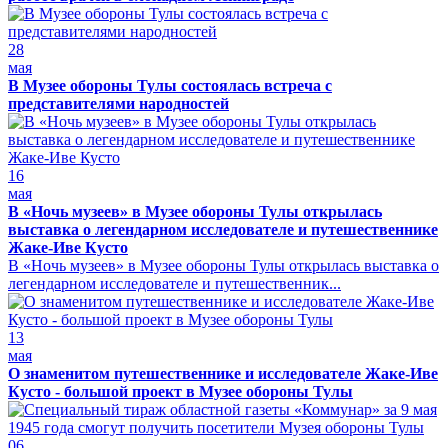
28
мая
В Музее обороны Тулы состоялась встреча с
представителями народностей
16
мая
В «Ночь музеев» в Музее обороны Тулы открылась
выставка о легендарном исследователе и путешественнике
Жаке-Иве Кусто
В «Ночь музеев» в Музее обороны Тулы открылась выставка о
легендарном исследователе и путешественник...
13
мая
О знаменитом путешественнике и исследователе Жаке-Иве
Кусто - большой проект в Музее обороны Тулы
06