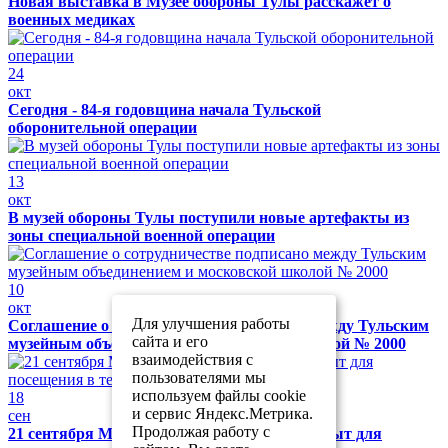
Новая выставка в Музее обороны Тулы расскажет о
военных медиках
24
окт
Сегодня - 84-я годовщина начала Тульской
оборонительной операции
13
окт
В музей обороны Тулы поступили новые артефакты из
зоны специальной военной операции
10
окт
Для улучшения работы
Соглашение о сотрудничестве подписано между Тульским
сайта и его
музейным объединением и московской школой № 2000
взаимодействия с
пользователями мы
используем файлы cookie
18
и сервис Яндекс.Метрика.
сен
Продолжая работу с
21 сентября Музей обороны Тулы будет закрыт для