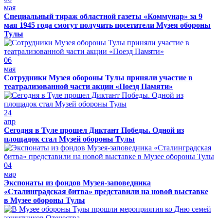
мая
Специальный тираж областной газеты «Коммунар» за 9
мая 1945 года смогут получить посетители Музея обороны
Тулы
06
мая
Сотрудники Музея обороны Тулы приняли участие в
театрализованной части акции «Поезд Памяти»
24
апр
Сегодня в Туле прошел Диктант Победы. Одной из
площадок стал Музей обороны Тулы
04
мар
Экспонаты из фондов Музея-заповедника
«Сталинградская битва» представили на новой выставке
в Музее обороны Тулы