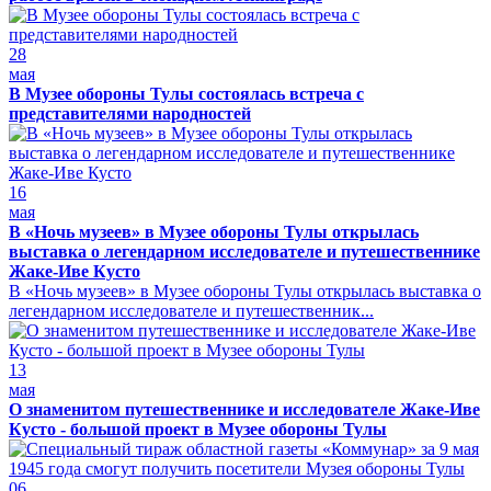
28
мая
В Музее обороны Тулы состоялась встреча с
представителями народностей
16
мая
В «Ночь музеев» в Музее обороны Тулы открылась
выставка о легендарном исследователе и путешественнике
Жаке-Иве Кусто
В «Ночь музеев» в Музее обороны Тулы открылась выставка о
легендарном исследователе и путешественник...
13
мая
О знаменитом путешественнике и исследователе Жаке-Иве
Кусто - большой проект в Музее обороны Тулы
06