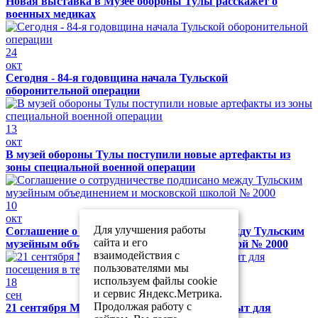
Новая выставка в Музее обороны Тулы расскажет о
военных медиках
24
окт
Сегодня - 84-я годовщина начала Тульской
оборонительной операции
13
окт
В музей обороны Тулы поступили новые артефакты из
зоны специальной военной операции
10
окт
Для улучшения работы
Соглашение о сотрудничестве подписано между Тульским
сайта и его
музейным объединением и московской школой № 2000
взаимодействия с
пользователями мы
используем файлы cookie
18
и сервис Яндекс.Метрика.
сен
Продолжая работу с
21 сентября Музей обороны Тулы будет закрыт для