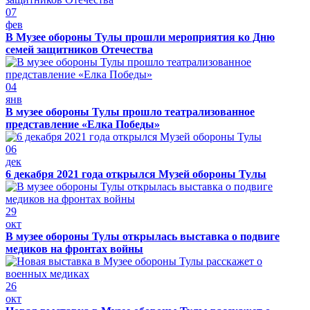
07
фев
В Музее обороны Тулы прошли мероприятия ко Дню
семей защитников Отечества
04
янв
В музее обороны Тулы прошло театрализованное
представление «Елка Победы»
06
дек
6 декабря 2021 года открылся Музей обороны Тулы
29
окт
В музее обороны Тулы открылась выставка о подвиге
медиков на фронтах войны
26
окт