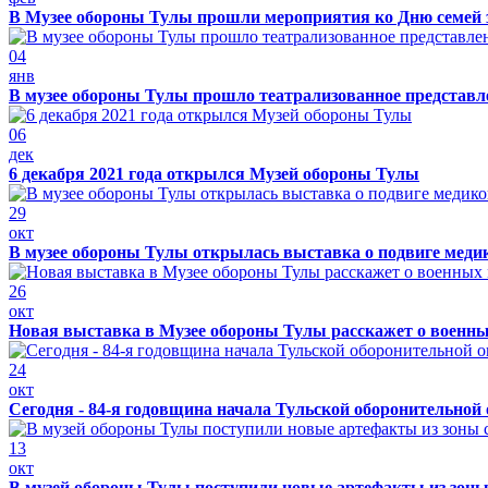
В Музее обороны Тулы прошли мероприятия ко Дню семей 
04
янв
В музее обороны Тулы прошло театрализованное представ
06
дек
6 декабря 2021 года открылся Музей обороны Тулы
29
окт
В музее обороны Тулы открылась выставка о подвиге меди
26
окт
Новая выставка в Музее обороны Тулы расскажет о военн
24
окт
Сегодня - 84-я годовщина начала Тульской оборонительной
13
окт
В музей обороны Тулы поступили новые артефакты из зоны