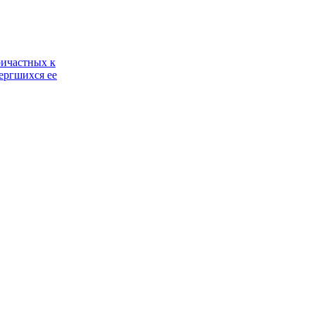
ричастных к
ергшихся ее