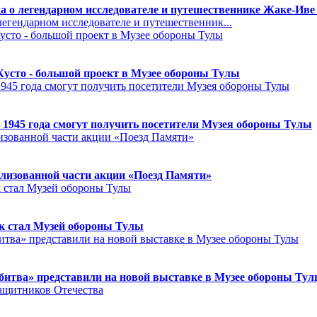
а о легендарном исследователе и путешественнике Жаке-Иве
егендарном исследователе и путешественник...
Кусто - большой проект в Музее обороны Тулы
 1945 года смогут получить посетители Музея обороны Тулы
лизованной части акции «Поезд Памяти»
к стал Музей обороны Тулы
битва» представили на новой выставке в Музее обороны Ту