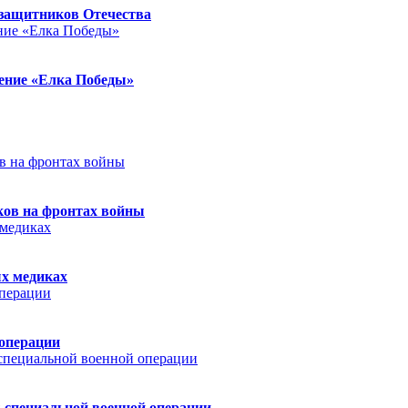
защитников Отечества
ление «Елка Победы»
ков на фронтах войны
ых медиках
 операции
 специальной военной операции