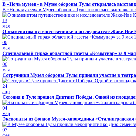
В «Ночь музеев» в Музее обороны Тулы открылась выставк
В «Ночь музеев» в Музее обороны Тулы открылась выставка о л
13
мая
О знаменитом путешественнике и исследователе Жаке-Иве 
06
мая
Специальный тираж областной газеты «Коммунар» за 9 мая
06
мая
Сотрудники Музея обороны Тулы приняли участие в театра
24
апр
Сегодня в Туле прошел Диктант Победы. Одной из площадо
04
мар
Экспонаты из фондов Музея-заповедника «Сталинградская 
07
фев