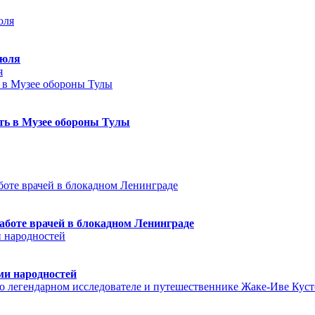
июля
я
еть в Музее обороны Тулы
аботе врачей в блокадном Ленинграде
ми народностей