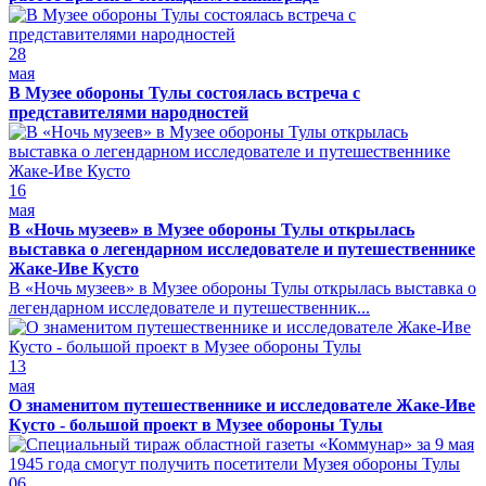
28
мая
В Музее обороны Тулы состоялась встреча с
представителями народностей
16
мая
В «Ночь музеев» в Музее обороны Тулы открылась
выставка о легендарном исследователе и путешественнике
Жаке-Иве Кусто
В «Ночь музеев» в Музее обороны Тулы открылась выставка о
легендарном исследователе и путешественник...
13
мая
О знаменитом путешественнике и исследователе Жаке-Иве
Кусто - большой проект в Музее обороны Тулы
06