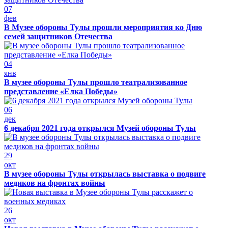
07
фев
В Музее обороны Тулы прошли мероприятия ко Дню
семей защитников Отечества
04
янв
В музее обороны Тулы прошло театрализованное
представление «Елка Победы»
06
дек
6 декабря 2021 года открылся Музей обороны Тулы
29
окт
В музее обороны Тулы открылась выставка о подвиге
медиков на фронтах войны
26
окт