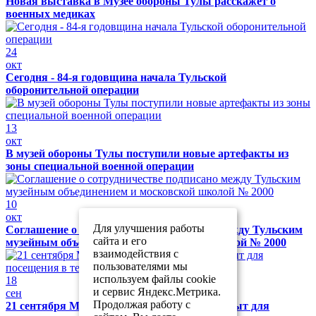
Новая выставка в Музее обороны Тулы расскажет о
военных медиках
24
окт
Сегодня - 84-я годовщина начала Тульской
оборонительной операции
13
окт
В музей обороны Тулы поступили новые артефакты из
зоны специальной военной операции
10
окт
Для улучшения работы
Соглашение о сотрудничестве подписано между Тульским
сайта и его
музейным объединением и московской школой № 2000
взаимодействия с
пользователями мы
используем файлы cookie
18
и сервис Яндекс.Метрика.
сен
Продолжая работу с
21 сентября Музей обороны Тулы будет закрыт для