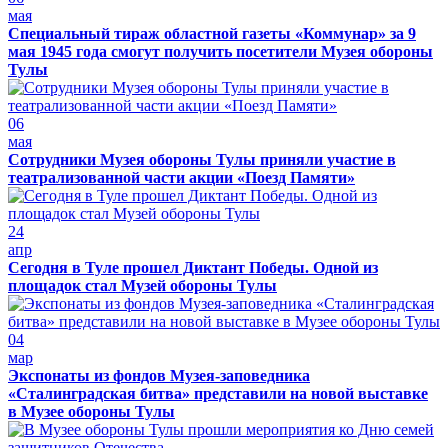
мая
Специальный тираж областной газеты «Коммунар» за 9
мая 1945 года смогут получить посетители Музея обороны
Тулы
06
мая
Сотрудники Музея обороны Тулы приняли участие в
театрализованной части акции «Поезд Памяти»
24
апр
Сегодня в Туле прошел Диктант Победы. Одной из
площадок стал Музей обороны Тулы
04
мар
Экспонаты из фондов Музея-заповедника
«Сталинградская битва» представили на новой выставке
в Музее обороны Тулы