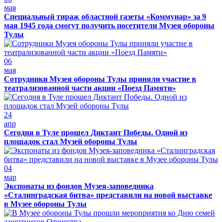
мая
Специальный тираж областной газеты «Коммунар» за 9
мая 1945 года смогут получить посетители Музея обороны
Тулы
06
мая
Сотрудники Музея обороны Тулы приняли участие в
театрализованной части акции «Поезд Памяти»
24
апр
Сегодня в Туле прошел Диктант Победы. Одной из
площадок стал Музей обороны Тулы
04
мар
Экспонаты из фондов Музея-заповедника
«Сталинградская битва» представили на новой выставке
в Музее обороны Тулы