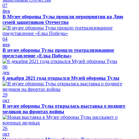
07
фев
В Музее обороны Тулы прошли мероприятия ко Дню
семей защитников Отечества
04
янв
В музее обороны Тулы прошло театрализованное
представление «Елка Победы»
06
дек
6 декабря 2021 года открылся Музей обороны Тулы
29
окт
В музее обороны Тулы открылась выставка о подвиге
медиков на фронтах войны
26
окт