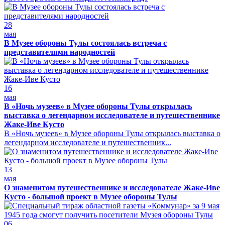
28
мая
В Музее обороны Тулы состоялась встреча с
представителями народностей
16
мая
В «Ночь музеев» в Музее обороны Тулы открылась
выставка о легендарном исследователе и путешественнике
Жаке-Иве Кусто
В «Ночь музеев» в Музее обороны Тулы открылась выставка о
легендарном исследователе и путешественник...
13
мая
О знаменитом путешественнике и исследователе Жаке-Иве
Кусто - большой проект в Музее обороны Тулы
06