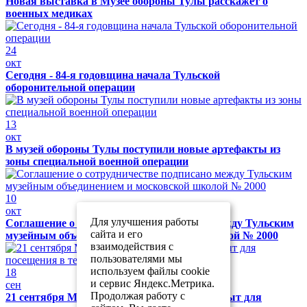
Новая выставка в Музее обороны Тулы расскажет о
военных медиках
24
окт
Сегодня - 84-я годовщина начала Тульской
оборонительной операции
13
окт
В музей обороны Тулы поступили новые артефакты из
зоны специальной военной операции
10
окт
Для улучшения работы
Соглашение о сотрудничестве подписано между Тульским
сайта и его
музейным объединением и московской школой № 2000
взаимодействия с
пользователями мы
используем файлы cookie
18
и сервис Яндекс.Метрика.
сен
Продолжая работу с
21 сентября Музей обороны Тулы будет закрыт для