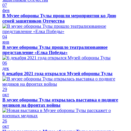
07
фев
В Музее обороны Тулы прошли мероприятия ко Дню
семей защитников Отечества
04
янв
В музее обороны Тулы прошло театрализованное
представление «Елка Победы»
06
дек
6 декабря 2021 года открылся Музей обороны Тулы
29
окт
В музее обороны Тулы открылась выставка о подвиге
медиков на фронтах войны
26
окт