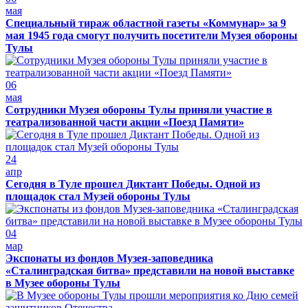
мая
Специальный тираж областной газеты «Коммунар» за 9
мая 1945 года смогут получить посетители Музея обороны
Тулы
06
мая
Сотрудники Музея обороны Тулы приняли участие в
театрализованной части акции «Поезд Памяти»
24
апр
Сегодня в Туле прошел Диктант Победы. Одной из
площадок стал Музей обороны Тулы
04
мар
Экспонаты из фондов Музея-заповедника
«Сталинградская битва» представили на новой выставке
в Музее обороны Тулы