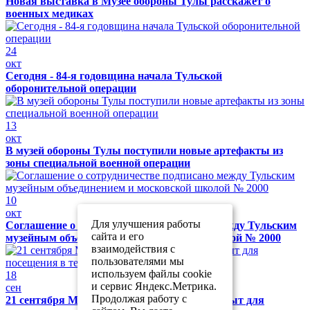
Новая выставка в Музее обороны Тулы расскажет о
военных медиках
24
окт
Сегодня - 84-я годовщина начала Тульской
оборонительной операции
13
окт
В музей обороны Тулы поступили новые артефакты из
зоны специальной военной операции
10
окт
Для улучшения работы
Соглашение о сотрудничестве подписано между Тульским
сайта и его
музейным объединением и московской школой № 2000
взаимодействия с
пользователями мы
используем файлы cookie
18
и сервис Яндекс.Метрика.
сен
Продолжая работу с
21 сентября Музей обороны Тулы будет закрыт для