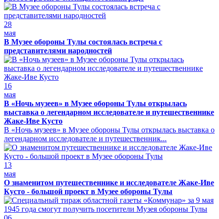
28
мая
В Музее обороны Тулы состоялась встреча с
представителями народностей
16
мая
В «Ночь музеев» в Музее обороны Тулы открылась
выставка о легендарном исследователе и путешественнике
Жаке-Иве Кусто
В «Ночь музеев» в Музее обороны Тулы открылась выставка о
легендарном исследователе и путешественник...
13
мая
О знаменитом путешественнике и исследователе Жаке-Иве
Кусто - большой проект в Музее обороны Тулы
06