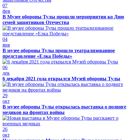
07
фев
В Музее обороны Тулы прошли мероприятия ко Дню
семей защитников Отечества
04
янв
В музее обороны Тулы прошло театрализованное
представление «Елка Победы»
06
дек
6 декабря 2021 года открылся Музей обороны Тулы
29
окт
В музее обороны Тулы открылась выставка о подвиге
медиков на фронтах войны
26
окт