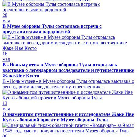
28
мая
В Музее обороны Тулы состоялась встреча с
представителями народностей
16
мая
В «Ночь музеев» в Музее обороны Тулы открылась
выставка о легендарном исследователе и путешественнике
Жаке-Иве Кусто
В «Ночь музеев» в Музее обороны Тулы открылась выставка о
легендарном исследователе и путешественник...
13
мая
О знаменитом путешественнике и исследователе Жаке-Иве
Кусто - большой проект в Музее обороны Тулы
06