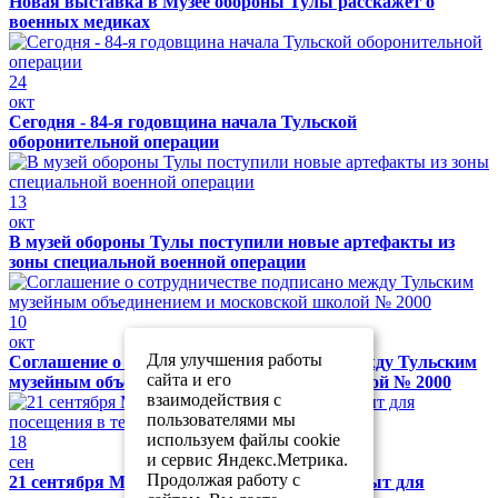
Новая выставка в Музее обороны Тулы расскажет о
военных медиках
24
окт
Сегодня - 84-я годовщина начала Тульской
оборонительной операции
13
окт
В музей обороны Тулы поступили новые артефакты из
зоны специальной военной операции
10
окт
Для улучшения работы
Соглашение о сотрудничестве подписано между Тульским
сайта и его
музейным объединением и московской школой № 2000
взаимодействия с
пользователями мы
используем файлы cookie
18
и сервис Яндекс.Метрика.
сен
Продолжая работу с
21 сентября Музей обороны Тулы будет закрыт для