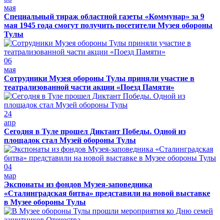
мая
Специальный тираж областной газеты «Коммунар» за 9
мая 1945 года смогут получить посетители Музея обороны
Тулы
06
мая
Сотрудники Музея обороны Тулы приняли участие в
театрализованной части акции «Поезд Памяти»
24
апр
Сегодня в Туле прошел Диктант Победы. Одной из
площадок стал Музей обороны Тулы
04
мар
Экспонаты из фондов Музея-заповедника
«Сталинградская битва» представили на новой выставке
в Музее обороны Тулы