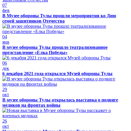
07
фев
В Музее обороны Тулы прошли мероприятия ко Дню
семей защитников Отечества
04
янв
В музее обороны Тулы прошло театрализованное
представление «Елка Победы»
06
дек
6 декабря 2021 года открылся Музей обороны Тулы
29
окт
В музее обороны Тулы открылась выставка о подвиге
медиков на фронтах войны
26
окт