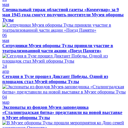
мая
Специальный тираж областной газеты «Коммунар» за 9
мая 1945 года смогут получить посетители Музея обороны
Тулы
06
мая
Сотрудники Музея обороны Тулы приняли участие в
театрализованной части акции «Поезд Памяти»
24
апр
Сегодня в Туле прошел Диктант Победы. Одной из
площадок стал Музей обороны Тулы
04
мар
Экспонаты из фондов Музея-заповедника
«Сталинградская битва» представили на новой выставке
в Музее обороны Тулы