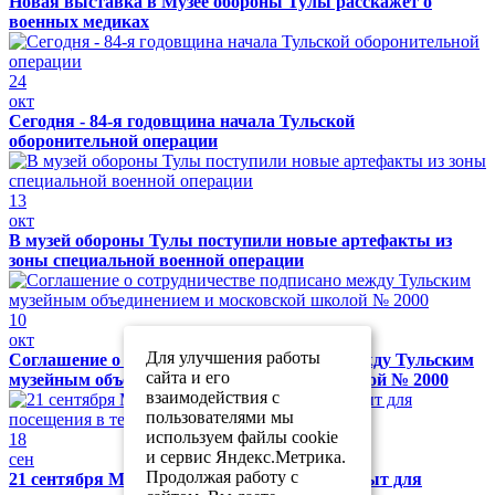
Новая выставка в Музее обороны Тулы расскажет о
военных медиках
24
окт
Сегодня - 84-я годовщина начала Тульской
оборонительной операции
13
окт
В музей обороны Тулы поступили новые артефакты из
зоны специальной военной операции
10
окт
Для улучшения работы
Соглашение о сотрудничестве подписано между Тульским
сайта и его
музейным объединением и московской школой № 2000
взаимодействия с
пользователями мы
используем файлы cookie
18
и сервис Яндекс.Метрика.
сен
Продолжая работу с
21 сентября Музей обороны Тулы будет закрыт для