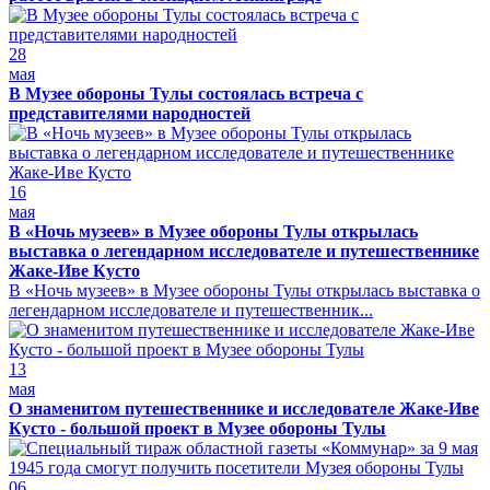
28
мая
В Музее обороны Тулы состоялась встреча с
представителями народностей
16
мая
В «Ночь музеев» в Музее обороны Тулы открылась
выставка о легендарном исследователе и путешественнике
Жаке-Иве Кусто
В «Ночь музеев» в Музее обороны Тулы открылась выставка о
легендарном исследователе и путешественник...
13
мая
О знаменитом путешественнике и исследователе Жаке-Иве
Кусто - большой проект в Музее обороны Тулы
06