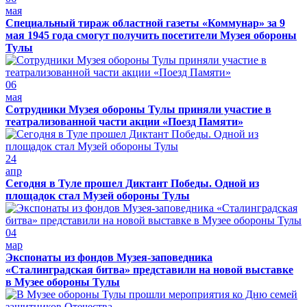
мая
Специальный тираж областной газеты «Коммунар» за 9
мая 1945 года смогут получить посетители Музея обороны
Тулы
06
мая
Сотрудники Музея обороны Тулы приняли участие в
театрализованной части акции «Поезд Памяти»
24
апр
Сегодня в Туле прошел Диктант Победы. Одной из
площадок стал Музей обороны Тулы
04
мар
Экспонаты из фондов Музея-заповедника
«Сталинградская битва» представили на новой выставке
в Музее обороны Тулы