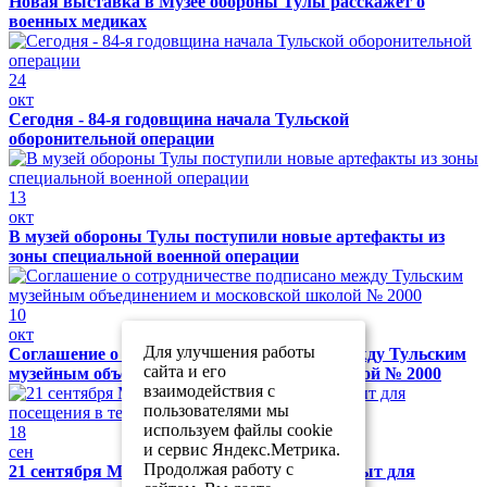
Новая выставка в Музее обороны Тулы расскажет о
военных медиках
24
окт
Сегодня - 84-я годовщина начала Тульской
оборонительной операции
13
окт
В музей обороны Тулы поступили новые артефакты из
зоны специальной военной операции
10
окт
Для улучшения работы
Соглашение о сотрудничестве подписано между Тульским
сайта и его
музейным объединением и московской школой № 2000
взаимодействия с
пользователями мы
используем файлы cookie
18
и сервис Яндекс.Метрика.
сен
Продолжая работу с
21 сентября Музей обороны Тулы будет закрыт для