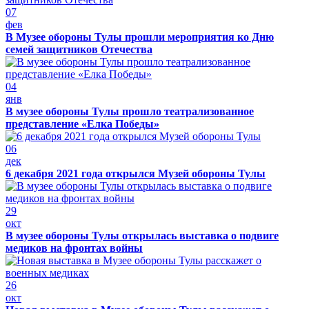
07
фев
В Музее обороны Тулы прошли мероприятия ко Дню
семей защитников Отечества
04
янв
В музее обороны Тулы прошло театрализованное
представление «Елка Победы»
06
дек
6 декабря 2021 года открылся Музей обороны Тулы
29
окт
В музее обороны Тулы открылась выставка о подвиге
медиков на фронтах войны
26
окт