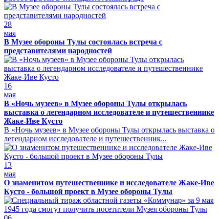
28
мая
В Музее обороны Тулы состоялась встреча с
представителями народностей
16
мая
В «Ночь музеев» в Музее обороны Тулы открылась
выставка о легендарном исследователе и путешественнике
Жаке-Иве Кусто
В «Ночь музеев» в Музее обороны Тулы открылась выставка о
легендарном исследователе и путешественник...
13
мая
О знаменитом путешественнике и исследователе Жаке-Иве
Кусто - большой проект в Музее обороны Тулы
06