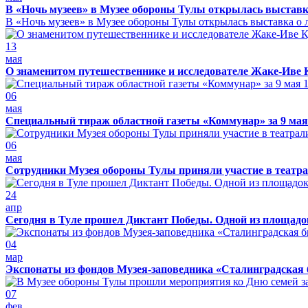
В «Ночь музеев» в Музее обороны Тулы открылась выставк
В «Ночь музеев» в Музее обороны Тулы открылась выставка о л
13
мая
О знаменитом путешественнике и исследователе Жаке-Иве 
06
мая
Специальный тираж областной газеты «Коммунар» за 9 мая
06
мая
Сотрудники Музея обороны Тулы приняли участие в театра
24
апр
Сегодня в Туле прошел Диктант Победы. Одной из площадо
04
мар
Экспонаты из фондов Музея-заповедника «Сталинградская 
07
фев