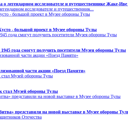
а о легендарном исследователе и путешественнике Жаке-Иве
егендарном исследователе и путешественник...
Кусто - большой проект в Музее обороны Тулы
 1945 года смогут получить посетители Музея обороны Тулы
лизованной части акции «Поезд Памяти»
к стал Музей обороны Тулы
битва» представили на новой выставке в Музее обороны Ту