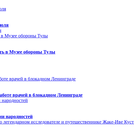
июля
я
еть в Музее обороны Тулы
аботе врачей в блокадном Ленинграде
ми народностей