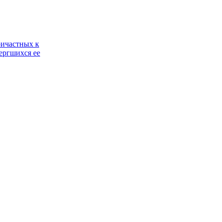
ричастных к
ергшихся ее