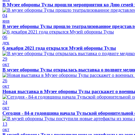
В Музее обороны Тулы прошли мероприятия ко Дню семей 
04
янв
В музее обороны Тулы прошло театрализованное представ
06
дек
6 декабря 2021 года открылся Музей обороны Тулы
29
окт
В музее обороны Тулы открылась выставка о подвиге меди
26
окт
Новая выставка в Музее обороны Тулы расскажет о военн
24
окт
Сегодня - 84-я годовщина начала Тульской оборонительной
13
окт
В музей обороны Тулы поступили новые артефакты из зоны