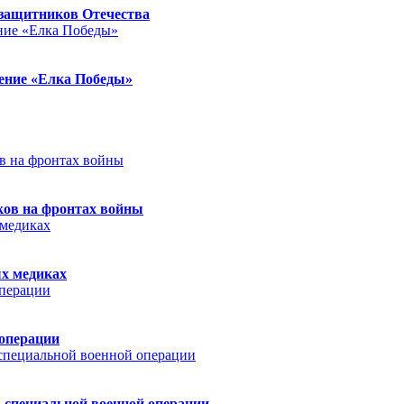
защитников Отечества
ление «Елка Победы»
ков на фронтах войны
ых медиках
 операции
 специальной военной операции