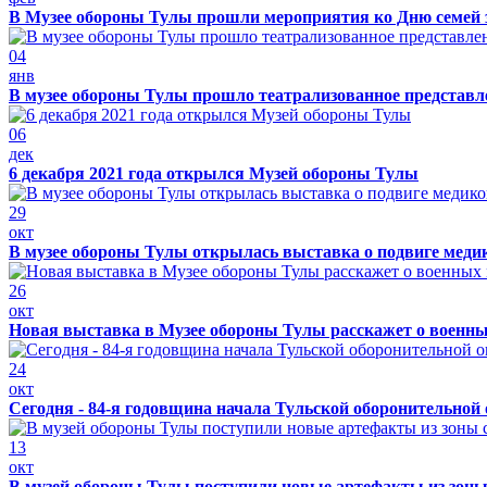
В Музее обороны Тулы прошли мероприятия ко Дню семей 
04
янв
В музее обороны Тулы прошло театрализованное представ
06
дек
6 декабря 2021 года открылся Музей обороны Тулы
29
окт
В музее обороны Тулы открылась выставка о подвиге меди
26
окт
Новая выставка в Музее обороны Тулы расскажет о военн
24
окт
Сегодня - 84-я годовщина начала Тульской оборонительной
13
окт
В музей обороны Тулы поступили новые артефакты из зоны