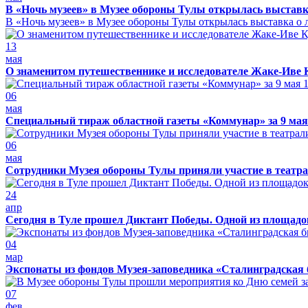
В «Ночь музеев» в Музее обороны Тулы открылась выставк
В «Ночь музеев» в Музее обороны Тулы открылась выставка о л
13
мая
О знаменитом путешественнике и исследователе Жаке-Иве 
06
мая
Специальный тираж областной газеты «Коммунар» за 9 мая
06
мая
Сотрудники Музея обороны Тулы приняли участие в театра
24
апр
Сегодня в Туле прошел Диктант Победы. Одной из площадо
04
мар
Экспонаты из фондов Музея-заповедника «Сталинградская 
07
фев