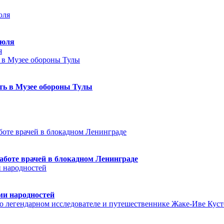
июля
я
еть в Музее обороны Тулы
аботе врачей в блокадном Ленинграде
ми народностей