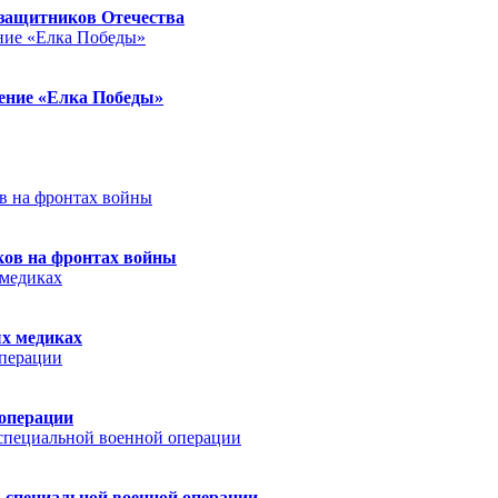
защитников Отечества
ление «Елка Победы»
ков на фронтах войны
ых медиках
 операции
 специальной военной операции