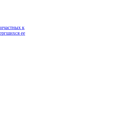
ричастных к
ергшихся ее