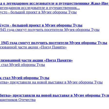
а о легендарном исследователе и путешественнике Жаке-Иве
егендарном исследователе и путешественник...
Кусто - большой проект в Музее обороны Тулы
 1945 года смогут получить посетители Музея обороны Тулы
лизованной части акции «Поезд Памяти»
к стал Музей обороны Тулы
битва» представили на новой выставке в Музее обороны Ту