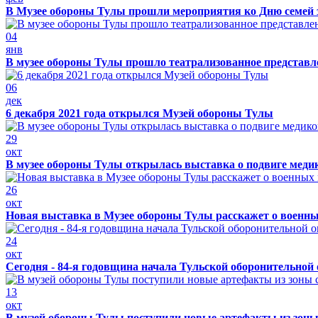
В Музее обороны Тулы прошли мероприятия ко Дню семей 
04
янв
В музее обороны Тулы прошло театрализованное представ
06
дек
6 декабря 2021 года открылся Музей обороны Тулы
29
окт
В музее обороны Тулы открылась выставка о подвиге меди
26
окт
Новая выставка в Музее обороны Тулы расскажет о военн
24
окт
Сегодня - 84-я годовщина начала Тульской оборонительной
13
окт
В музей обороны Тулы поступили новые артефакты из зоны