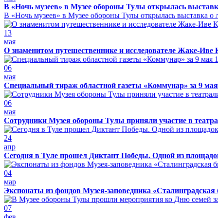
В «Ночь музеев» в Музее обороны Тулы открылась выставк
В «Ночь музеев» в Музее обороны Тулы открылась выставка о л
13
мая
О знаменитом путешественнике и исследователе Жаке-Иве 
06
мая
Специальный тираж областной газеты «Коммунар» за 9 мая
06
мая
Сотрудники Музея обороны Тулы приняли участие в театра
24
апр
Сегодня в Туле прошел Диктант Победы. Одной из площадо
04
мар
Экспонаты из фондов Музея-заповедника «Сталинградская 
07
фев