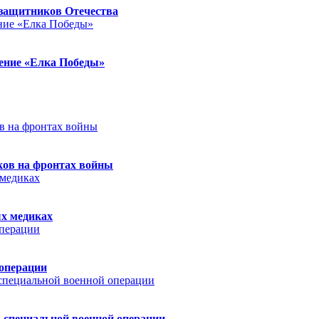
защитников Отечества
ление «Елка Победы»
ков на фронтах войны
ых медиках
 операции
 специальной военной операции