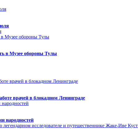
июля
я
еть в Музее обороны Тулы
аботе врачей в блокадном Ленинграде
ми народностей