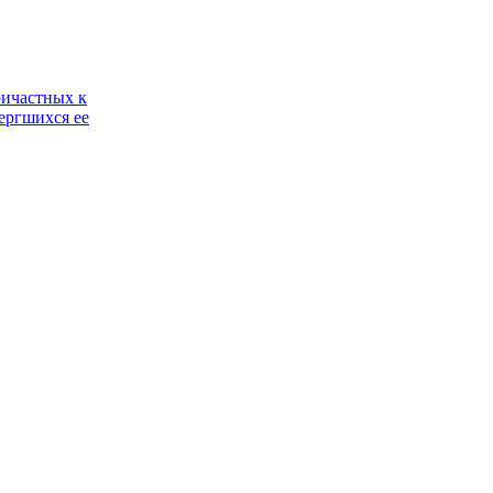
ричастных к
ергшихся ее