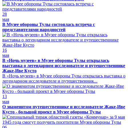
28
мая
В Музее обороны Тулы состоялась встреча с
представителями народностей
16
мая
В «Ночь музеев» в Музее обороны Тулы открылась
выставка о легендарном исследователе и путешественнике
Жаке-Иве Кусто
В «Ночь музеев» в Музее обороны Тулы открылась выставка о
легендарном исследователе и путешественник...
13
мая
О знаменитом путешественнике и исследователе Жаке-Иве
Кусто - большой проект в Музее обороны Тулы
06