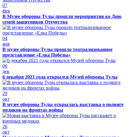
07
фев
В Музее обороны Тулы прошли мероприятия ко Дню
семей защитников Отечества
04
янв
В музее обороны Тулы прошло театрализованное
представление «Елка Победы»
06
дек
6 декабря 2021 года открылся Музей обороны Тулы
29
окт
В музее обороны Тулы открылась выставка о подвиге
медиков на фронтах войны
26
окт