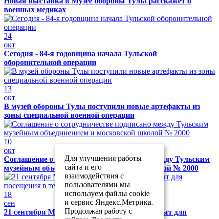
Новая выставка в Музее обороны Тулы расскажет о
военных медиках
24
окт
Сегодня - 84-я годовщина начала Тульской
оборонительной операции
13
окт
В музей обороны Тулы поступили новые артефакты из
зоны специальной военной операции
10
окт
Для улучшения работы
Соглашение о сотрудничестве подписано между Тульским
сайта и его
музейным объединением и московской школой № 2000
взаимодействия с
пользователями мы
используем файлы cookie
18
и сервис Яндекс.Метрика.
сен
Продолжая работу с
21 сентября Музей обороны Тулы будет закрыт для