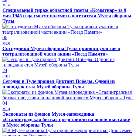
мая
Специальный тираж областной газеты «Коммунар» за 9
мая 1945 года смогут получить посетители Музея обороны
Тулы
06
мая
Сотрудники Музея обороны Тулы приняли участие в
театрализованной части акции «Поезд Памяти»
24
апр
Сегодня в Туле прошел Диктант Победы. Одной из
площадок стал Музей обороны Тулы
04
мар
Экспонаты из фондов Музея-заповедника
«Сталинградская битва» представили на новой выставке
в Музее обороны Тулы