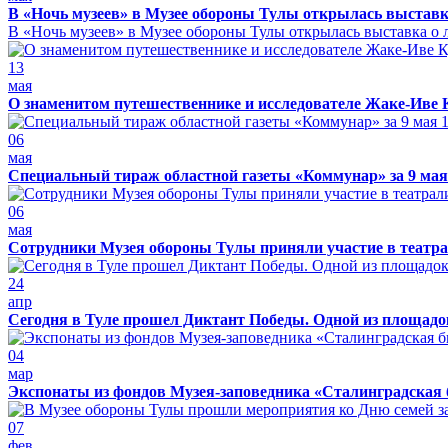
В «Ночь музеев» в Музее обороны Тулы открылась выставк
В «Ночь музеев» в Музее обороны Тулы открылась выставка о л
13
мая
О знаменитом путешественнике и исследователе Жаке-Иве 
06
мая
Специальный тираж областной газеты «Коммунар» за 9 мая
06
мая
Сотрудники Музея обороны Тулы приняли участие в театра
24
апр
Сегодня в Туле прошел Диктант Победы. Одной из площадо
04
мар
Экспонаты из фондов Музея-заповедника «Сталинградская 
07
фев