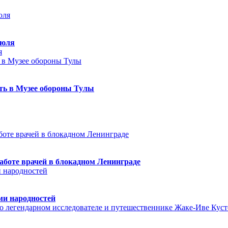
июля
я
еть в Музее обороны Тулы
аботе врачей в блокадном Ленинграде
ми народностей