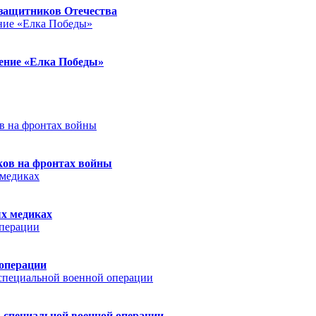
защитников Отечества
ление «Елка Победы»
ков на фронтах войны
ых медиках
 операции
 специальной военной операции