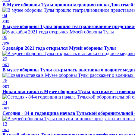
В Музее обороны Тулы прошли мероприятия ко Дню семей 
04
янв
В музее обороны Тулы прошло театрализованное представ
06
дек
6 декабря 2021 года открылся Музей обороны Тулы
29
окт
В музее обороны Тулы открылась выставка о подвиге меди
26
окт
Новая выставка в Музее обороны Тулы расскажет о военн
24
окт
Сегодня - 84-я годовщина начала Тульской оборонительной
13
окт
В музей обороны Тулы поступили новые артефакты из зоны