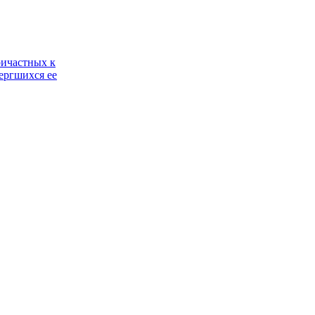
ричастных к
ергшихся ее