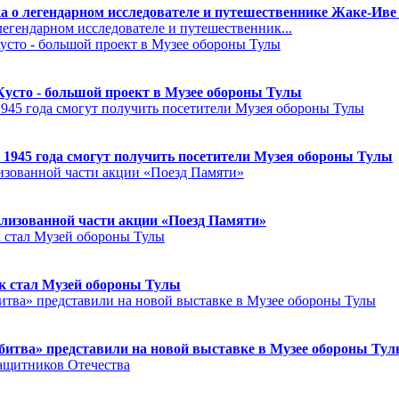
а о легендарном исследователе и путешественнике Жаке-Иве
егендарном исследователе и путешественник...
Кусто - большой проект в Музее обороны Тулы
 1945 года смогут получить посетители Музея обороны Тулы
лизованной части акции «Поезд Памяти»
к стал Музей обороны Тулы
битва» представили на новой выставке в Музее обороны Ту