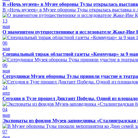
В «Ночь музеев» в Музее обороны Тулы открылась выставк
В «Ночь музеев» в Музее обороны Тулы открылась выставка о л
13
мая
О знаменитом путешественнике и исследователе Жаке-Иве 
06
мая
Специальный тираж областной газеты «Коммунар» за 9 мая
06
мая
Сотрудники Музея обороны Тулы приняли участие в театра
24
апр
Сегодня в Туле прошел Диктант Победы. Одной из площадо
04
мар
Экспонаты из фондов Музея-заповедника «Сталинградская 
07
фев