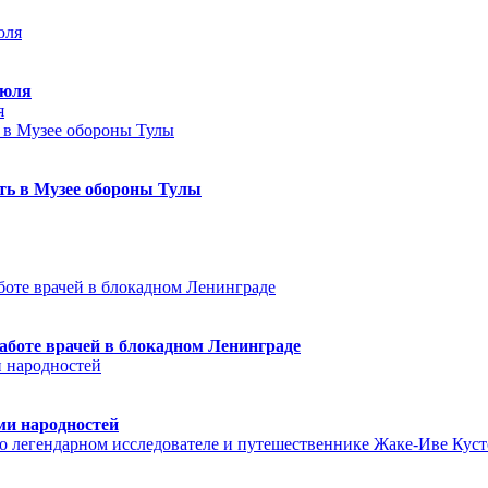
июля
я
еть в Музее обороны Тулы
аботе врачей в блокадном Ленинграде
ми народностей