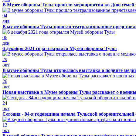
В Музее обороны Тулы прошли мероприятия ко Дню семей 
04
янв
В музее обороны Тулы прошло театрализованное представ
06
дек
6 декабря 2021 года открылся Музей обороны Тулы
29
окт
В музее обороны Тулы открылась выставка о подвиге меди
26
окт
Новая выставка в Музее обороны Тулы расскажет о военн
24
окт
Сегодня - 84-я годовщина начала Тульской оборонительной
13
окт
В музей обороны Тулы поступили новые артефакты из зоны