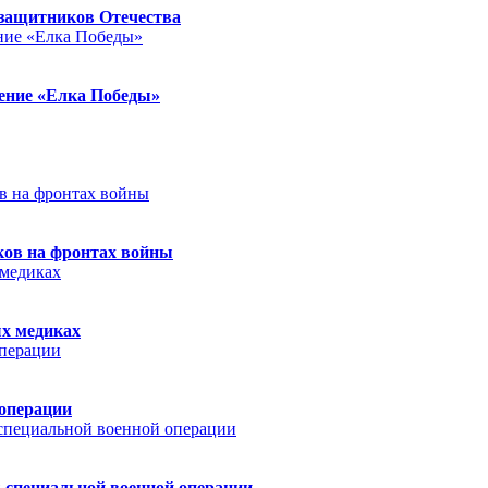
защитников Отечества
ление «Елка Победы»
ков на фронтах войны
ых медиках
 операции
 специальной военной операции