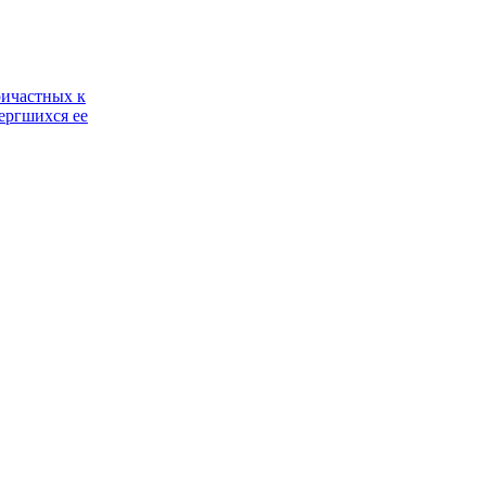
ричастных к
ергшихся ее