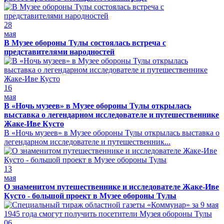
28
мая
В Музее обороны Тулы состоялась встреча с
представителями народностей
16
мая
В «Ночь музеев» в Музее обороны Тулы открылась
выставка о легендарном исследователе и путешественнике
Жаке-Иве Кусто
В «Ночь музеев» в Музее обороны Тулы открылась выставка о
легендарном исследователе и путешественник...
13
мая
О знаменитом путешественнике и исследователе Жаке-Иве
Кусто - большой проект в Музее обороны Тулы
06