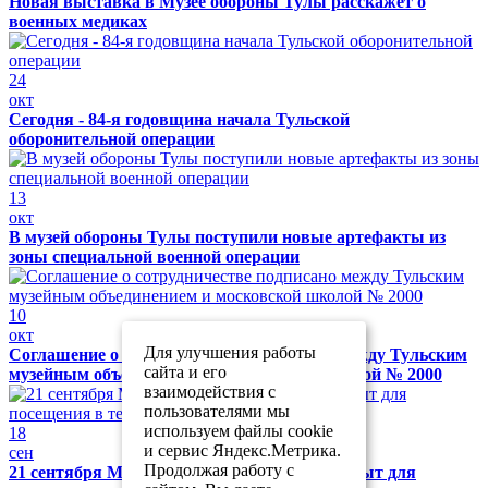
Новая выставка в Музее обороны Тулы расскажет о
военных медиках
24
окт
Сегодня - 84-я годовщина начала Тульской
оборонительной операции
13
окт
В музей обороны Тулы поступили новые артефакты из
зоны специальной военной операции
10
окт
Для улучшения работы
Соглашение о сотрудничестве подписано между Тульским
сайта и его
музейным объединением и московской школой № 2000
взаимодействия с
пользователями мы
используем файлы cookie
18
и сервис Яндекс.Метрика.
сен
Продолжая работу с
21 сентября Музей обороны Тулы будет закрыт для