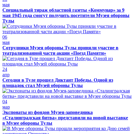
мая
Специальный тираж областной газеты «Коммунар» за 9
мая 1945 года смогут получить посетители Музея обороны
Тулы
06
мая
Сотрудники Музея обороны Тулы приняли участие в
театрализованной части акции «Поезд Памяти»
24
апр
Сегодня в Туле прошел Диктант Победы. Одной из
площадок стал Музей обороны Тулы
04
мар
Экспонаты из фондов Музея-заповедника
«Сталинградская битва» представили на новой выставке
в Музее обороны Тулы