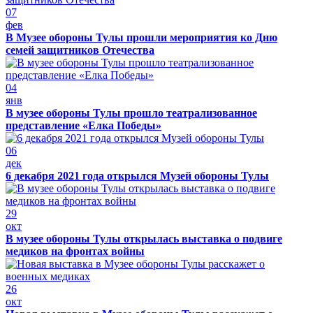
07
фев
В Музее обороны Тулы прошли мероприятия ко Дню
семей защитников Отечества
04
янв
В музее обороны Тулы прошло театрализованное
представление «Елка Победы»
06
дек
6 декабря 2021 года открылся Музей обороны Тулы
29
окт
В музее обороны Тулы открылась выставка о подвиге
медиков на фронтах войны
26
окт