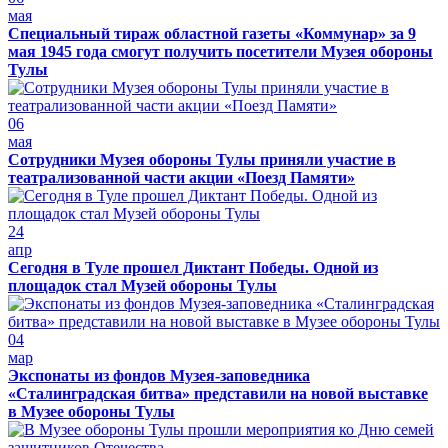
мая
Специальный тираж областной газеты «Коммунар» за 9
мая 1945 года смогут получить посетители Музея обороны
Тулы
06
мая
Сотрудники Музея обороны Тулы приняли участие в
театрализованной части акции «Поезд Памяти»
24
апр
Сегодня в Туле прошел Диктант Победы. Одной из
площадок стал Музей обороны Тулы
04
мар
Экспонаты из фондов Музея-заповедника
«Сталинградская битва» представили на новой выставке
в Музее обороны Тулы