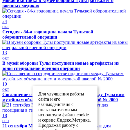
Новая выставка в Музее обороны Тулы расскажет о
военных медиках
24
окт
Сегодня - 84-я годовщина начала Тульской
оборонительной операции
13
окт
В музей обороны Тулы поступили новые артефакты из
зоны специальной военной операции
10
окт
Для улучшения работы
Соглашение о сотрудничестве подписано между Тульским
сайта и его
музейным объединением и московской школой № 2000
взаимодействия с
пользователями мы
используем файлы cookie
18
и сервис Яндекс.Метрика.
сен
Продолжая работу с
21 сентября Музей обороны Тулы будет закрыт для