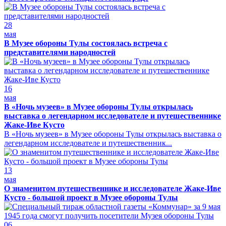
28
мая
В Музее обороны Тулы состоялась встреча с
представителями народностей
16
мая
В «Ночь музеев» в Музее обороны Тулы открылась
выставка о легендарном исследователе и путешественнике
Жаке-Иве Кусто
В «Ночь музеев» в Музее обороны Тулы открылась выставка о
легендарном исследователе и путешественник...
13
мая
О знаменитом путешественнике и исследователе Жаке-Иве
Кусто - большой проект в Музее обороны Тулы
06