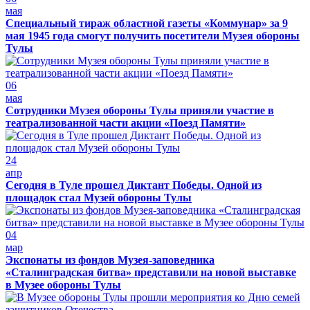
мая
Специальный тираж областной газеты «Коммунар» за 9
мая 1945 года смогут получить посетители Музея обороны
Тулы
06
мая
Сотрудники Музея обороны Тулы приняли участие в
театрализованной части акции «Поезд Памяти»
24
апр
Сегодня в Туле прошел Диктант Победы. Одной из
площадок стал Музей обороны Тулы
04
мар
Экспонаты из фондов Музея-заповедника
«Сталинградская битва» представили на новой выставке
в Музее обороны Тулы