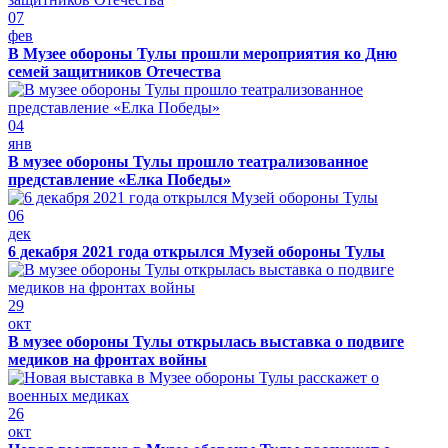
07
фев
В Музее обороны Тулы прошли мероприятия ко Дню
семей защитников Отечества
04
янв
В музее обороны Тулы прошло театрализованное
представление «Елка Победы»
06
дек
6 декабря 2021 года открылся Музей обороны Тулы
29
окт
В музее обороны Тулы открылась выставка о подвиге
медиков на фронтах войны
26
окт