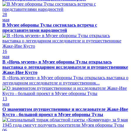
28
мая
В Музее обороны Тулы состоялась встреча с
представителями народностей
16
мая
В «Ночь музеев» в Музее обороны Тулы открылась
выставка о легендарном исследователе и путешественнике
Жаке-Иве Кусто
В «Ночь музеев» в Музее обороны Тулы открылась выставка о
легендарном исследователе и путешественник...
13
мая
О знаменитом путешественнике и исследователе Жаке-Иве
Кусто - большой проект в Музее обороны Тулы
06