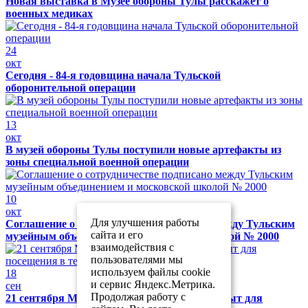
Новая выставка в Музее обороны Тулы расскажет о
военных медиках
24
окт
Сегодня - 84-я годовщина начала Тульской
оборонительной операции
13
окт
В музей обороны Тулы поступили новые артефакты из
зоны специальной военной операции
10
окт
Для улучшения работы
Соглашение о сотрудничестве подписано между Тульским
сайта и его
музейным объединением и московской школой № 2000
взаимодействия с
пользователями мы
используем файлы cookie
18
и сервис Яндекс.Метрика.
сен
Продолжая работу с
21 сентября Музей обороны Тулы будет закрыт для