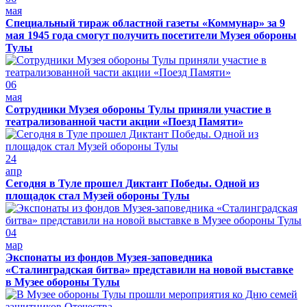
мая
Специальный тираж областной газеты «Коммунар» за 9
мая 1945 года смогут получить посетители Музея обороны
Тулы
06
мая
Сотрудники Музея обороны Тулы приняли участие в
театрализованной части акции «Поезд Памяти»
24
апр
Сегодня в Туле прошел Диктант Победы. Одной из
площадок стал Музей обороны Тулы
04
мар
Экспонаты из фондов Музея-заповедника
«Сталинградская битва» представили на новой выставке
в Музее обороны Тулы