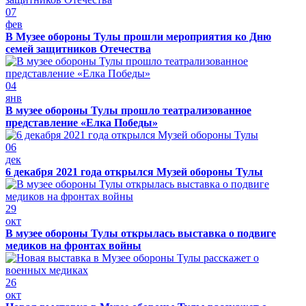
07
фев
В Музее обороны Тулы прошли мероприятия ко Дню
семей защитников Отечества
04
янв
В музее обороны Тулы прошло театрализованное
представление «Елка Победы»
06
дек
6 декабря 2021 года открылся Музей обороны Тулы
29
окт
В музее обороны Тулы открылась выставка о подвиге
медиков на фронтах войны
26
окт