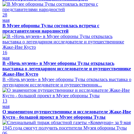
28
мая
В Музее обороны Тулы состоялась встреча с
представителями народностей
16
мая
В «Ночь музеев» в Музее обороны Тулы открылась
выставка о легендарном исследователе и путешественнике
Жаке-Иве Кусто
В «Ночь музеев» в Музее обороны Тулы открылась выставка о
легендарном исследователе и путешественник...
13
мая
О знаменитом путешественнике и исследователе Жаке-Иве
Кусто - большой проект в Музее обороны Тулы
06