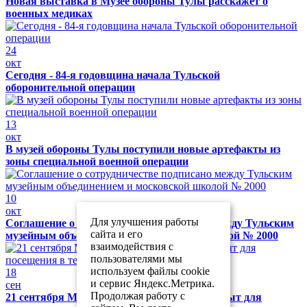
Новая выставка в Музее обороны Тулы расскажет о
военных медиках
24
окт
Сегодня - 84-я годовщина начала Тульской
оборонительной операции
13
окт
В музей обороны Тулы поступили новые артефакты из
зоны специальной военной операции
10
окт
Для улучшения работы
Соглашение о сотрудничестве подписано между Тульским
сайта и его
музейным объединением и московской школой № 2000
взаимодействия с
пользователями мы
используем файлы cookie
18
и сервис Яндекс.Метрика.
сен
Продолжая работу с
21 сентября Музей обороны Тулы будет закрыт для