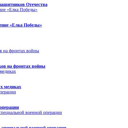
защитников Отечества
ление «Елка Победы»
ков на фронтах войны
ых медиках
 операции
 специальной военной операции