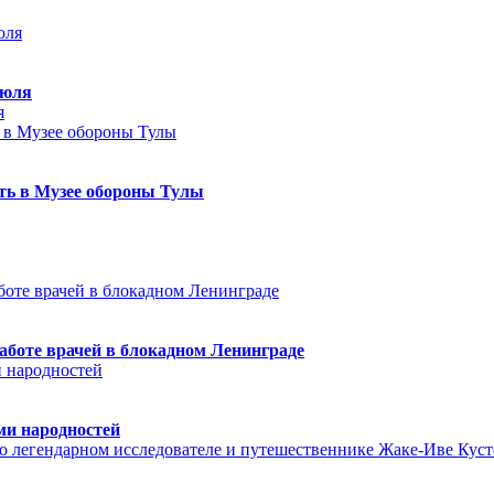
июля
я
еть в Музее обороны Тулы
аботе врачей в блокадном Ленинграде
ми народностей