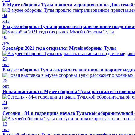
В Музее обороны Тулы прошли мероприятия ко Дню семей 
04
янв
В музее обороны Тулы прошло театрализованное представ
06
дек
6 декабря 2021 года открылся Музей обороны Тулы
29
окт
В музее обороны Тулы открылась выставка о подвиге меди
26
окт
Новая выставка в Музее обороны Тулы расскажет о военн
24
окт
Сегодня - 84-я годовщина начала Тульской оборонительной
13
окт
В музей обороны Тулы поступили новые артефакты из зоны