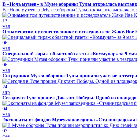
В «Ночь музеев» в Музее обороны Тулы открылась выставк
В «Ночь музеев» в Музее обороны Тулы открылась выставка о л
13
мая
О знаменитом путешественнике и исследователе Жаке-Иве 
06
мая
Специальный тираж областной газеты «Коммунар» за 9 мая
06
мая
Сотрудники Музея обороны Тулы приняли участие в театра
24
апр
Сегодня в Туле прошел Диктант Победы. Одной из площадо
04
мар
Экспонаты из фондов Музея-заповедника «Сталинградская 
07
фев