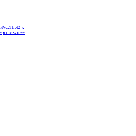
ричастных к
ергшихся ее