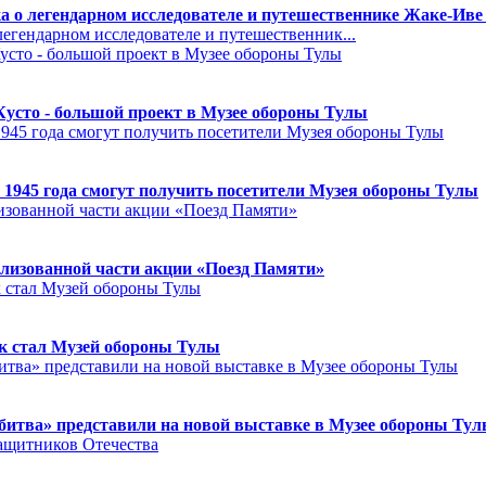
а о легендарном исследователе и путешественнике Жаке-Иве
егендарном исследователе и путешественник...
Кусто - большой проект в Музее обороны Тулы
 1945 года смогут получить посетители Музея обороны Тулы
лизованной части акции «Поезд Памяти»
к стал Музей обороны Тулы
битва» представили на новой выставке в Музее обороны Ту