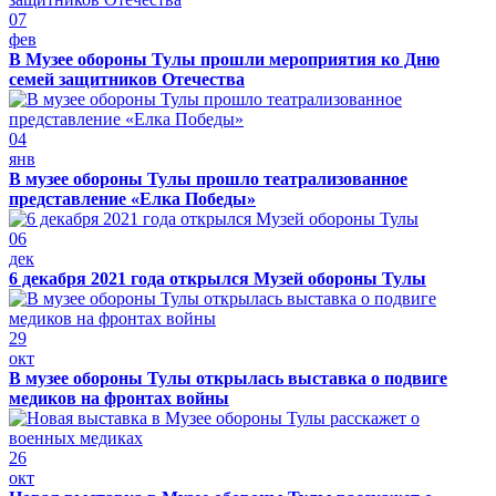
07
фев
В Музее обороны Тулы прошли мероприятия ко Дню
семей защитников Отечества
04
янв
В музее обороны Тулы прошло театрализованное
представление «Елка Победы»
06
дек
6 декабря 2021 года открылся Музей обороны Тулы
29
окт
В музее обороны Тулы открылась выставка о подвиге
медиков на фронтах войны
26
окт