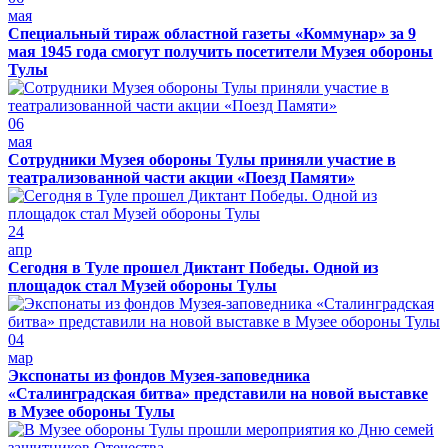
мая
Специальный тираж областной газеты «Коммунар» за 9
мая 1945 года смогут получить посетители Музея обороны
Тулы
06
мая
Сотрудники Музея обороны Тулы приняли участие в
театрализованной части акции «Поезд Памяти»
24
апр
Сегодня в Туле прошел Диктант Победы. Одной из
площадок стал Музей обороны Тулы
04
мар
Экспонаты из фондов Музея-заповедника
«Сталинградская битва» представили на новой выставке
в Музее обороны Тулы