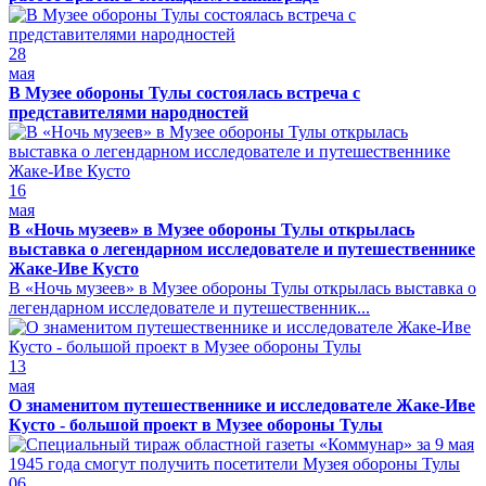
28
мая
В Музее обороны Тулы состоялась встреча с
представителями народностей
16
мая
В «Ночь музеев» в Музее обороны Тулы открылась
выставка о легендарном исследователе и путешественнике
Жаке-Иве Кусто
В «Ночь музеев» в Музее обороны Тулы открылась выставка о
легендарном исследователе и путешественник...
13
мая
О знаменитом путешественнике и исследователе Жаке-Иве
Кусто - большой проект в Музее обороны Тулы
06