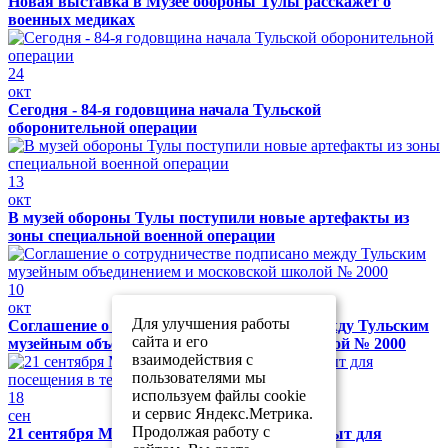
Новая выставка в Музее обороны Тулы расскажет о
военных медиках
24
окт
Сегодня - 84-я годовщина начала Тульской
оборонительной операции
13
окт
В музей обороны Тулы поступили новые артефакты из
зоны специальной военной операции
10
окт
Для улучшения работы
Соглашение о сотрудничестве подписано между Тульским
сайта и его
музейным объединением и московской школой № 2000
взаимодействия с
пользователями мы
используем файлы cookie
18
и сервис Яндекс.Метрика.
сен
Продолжая работу с
21 сентября Музей обороны Тулы будет закрыт для