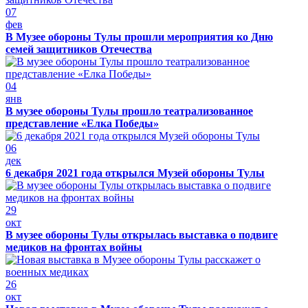
07
фев
В Музее обороны Тулы прошли мероприятия ко Дню
семей защитников Отечества
04
янв
В музее обороны Тулы прошло театрализованное
представление «Елка Победы»
06
дек
6 декабря 2021 года открылся Музей обороны Тулы
29
окт
В музее обороны Тулы открылась выставка о подвиге
медиков на фронтах войны
26
окт