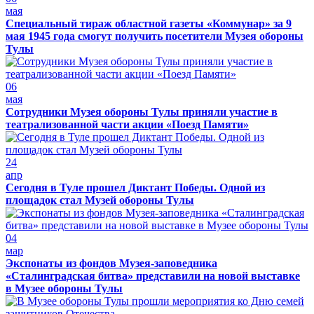
мая
Специальный тираж областной газеты «Коммунар» за 9
мая 1945 года смогут получить посетители Музея обороны
Тулы
06
мая
Сотрудники Музея обороны Тулы приняли участие в
театрализованной части акции «Поезд Памяти»
24
апр
Сегодня в Туле прошел Диктант Победы. Одной из
площадок стал Музей обороны Тулы
04
мар
Экспонаты из фондов Музея-заповедника
«Сталинградская битва» представили на новой выставке
в Музее обороны Тулы