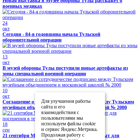
Новая выставка в Музее обороны Тулы расскажет о
военных медиках
24
окт
Сегодня - 84-я годовщина начала Тульской
оборонительной операции
13
окт
В музей обороны Тулы поступили новые артефакты из
зоны специальной военной операции
10
окт
Для улучшения работы
Соглашение о сотрудничестве подписано между Тульским
сайта и его
музейным объединением и московской школой № 2000
взаимодействия с
пользователями мы
используем файлы cookie
18
и сервис Яндекс.Метрика.
сен
Продолжая работу с
21 сентября Музей обороны Тулы будет закрыт для