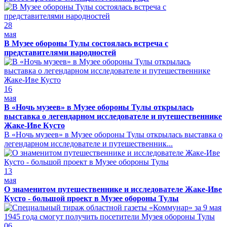
28
мая
В Музее обороны Тулы состоялась встреча с
представителями народностей
16
мая
В «Ночь музеев» в Музее обороны Тулы открылась
выставка о легендарном исследователе и путешественнике
Жаке-Иве Кусто
В «Ночь музеев» в Музее обороны Тулы открылась выставка о
легендарном исследователе и путешественник...
13
мая
О знаменитом путешественнике и исследователе Жаке-Иве
Кусто - большой проект в Музее обороны Тулы
06