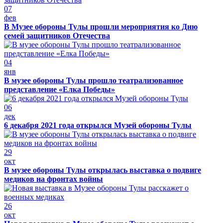
07
фев
В Музее обороны Тулы прошли мероприятия ко Дню
семей защитников Отечества
04
янв
В музее обороны Тулы прошло театрализованное
представление «Елка Победы»
06
дек
6 декабря 2021 года открылся Музей обороны Тулы
29
окт
В музее обороны Тулы открылась выставка о подвиге
медиков на фронтах войны
26
окт