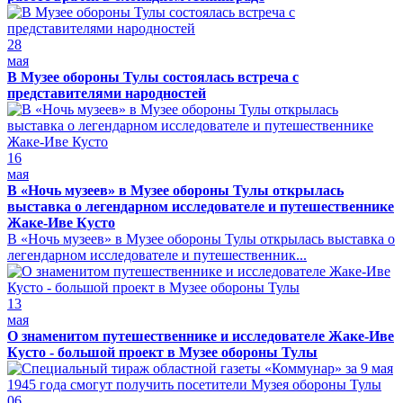
28
мая
В Музее обороны Тулы состоялась встреча с
представителями народностей
16
мая
В «Ночь музеев» в Музее обороны Тулы открылась
выставка о легендарном исследователе и путешественнике
Жаке-Иве Кусто
В «Ночь музеев» в Музее обороны Тулы открылась выставка о
легендарном исследователе и путешественник...
13
мая
О знаменитом путешественнике и исследователе Жаке-Иве
Кусто - большой проект в Музее обороны Тулы
06