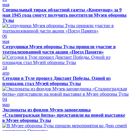
мая
Специальный тираж областной газеты «Коммунар» за 9
мая 1945 года смогут получить посетители Музея обороны
Тулы
06
мая
Сотрудники Музея обороны Тулы приняли участие в
театрализованной части акции «Поезд Памяти»
24
апр
Сегодня в Туле прошел Диктант Победы. Одной из
площадок стал Музей обороны Тулы
04
мар
Экспонаты из фондов Музея-заповедника
«Сталинградская битва» представили на новой выставке
в Музее обороны Тулы