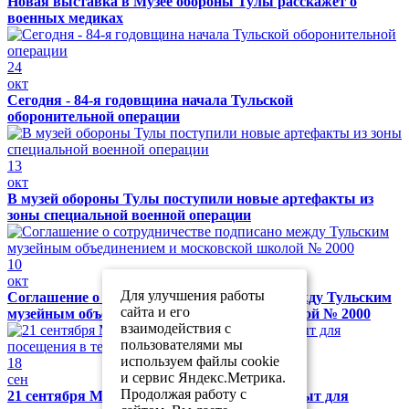
Новая выставка в Музее обороны Тулы расскажет о
военных медиках
24
окт
Сегодня - 84-я годовщина начала Тульской
оборонительной операции
13
окт
В музей обороны Тулы поступили новые артефакты из
зоны специальной военной операции
10
окт
Для улучшения работы
Соглашение о сотрудничестве подписано между Тульским
сайта и его
музейным объединением и московской школой № 2000
взаимодействия с
пользователями мы
используем файлы cookie
18
и сервис Яндекс.Метрика.
сен
Продолжая работу с
21 сентября Музей обороны Тулы будет закрыт для