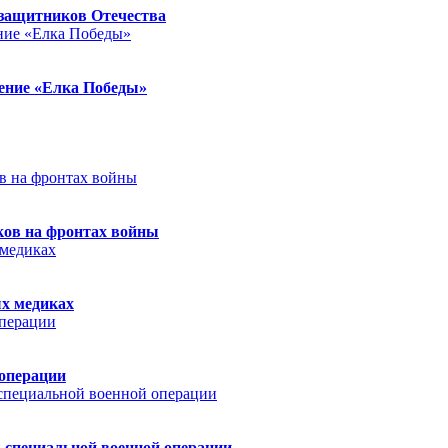
защитников Отечества
ление «Елка Победы»
ков на фронтах войны
ых медиках
 операции
 специальной военной операции