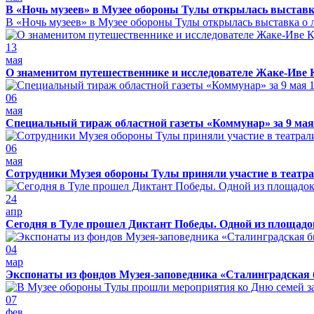
В «Ночь музеев» в Музее обороны Тулы открылась выставк
В «Ночь музеев» в Музее обороны Тулы открылась выставка о л
13
мая
О знаменитом путешественнике и исследователе Жаке-Иве 
06
мая
Специальный тираж областной газеты «Коммунар» за 9 мая
06
мая
Сотрудники Музея обороны Тулы приняли участие в театра
24
апр
Сегодня в Туле прошел Диктант Победы. Одной из площадо
04
мар
Экспонаты из фондов Музея-заповедника «Сталинградская 
07
фев