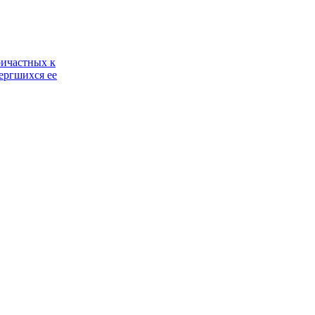
ричастных к
ергшихся ее