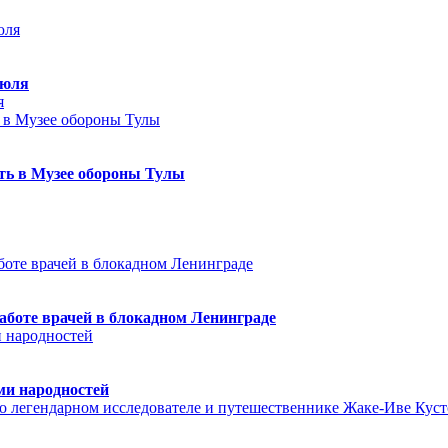
июля
я
еть в Музее обороны Тулы
аботе врачей в блокадном Ленинграде
ми народностей