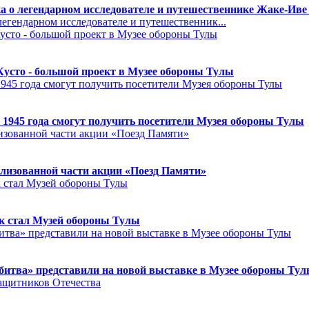
а о легендарном исследователе и путешественнике Жаке-Иве
егендарном исследователе и путешественник...
Кусто - большой проект в Музее обороны Тулы
 1945 года смогут получить посетители Музея обороны Тулы
лизованной части акции «Поезд Памяти»
к стал Музей обороны Тулы
битва» представили на новой выставке в Музее обороны Ту