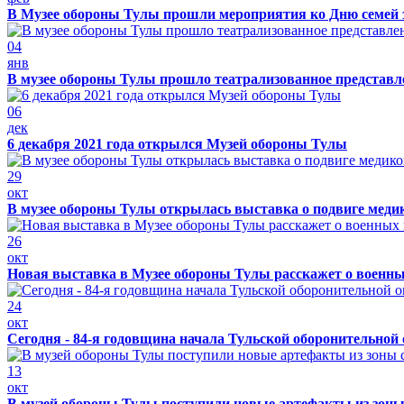
В Музее обороны Тулы прошли мероприятия ко Дню семей 
04
янв
В музее обороны Тулы прошло театрализованное представ
06
дек
6 декабря 2021 года открылся Музей обороны Тулы
29
окт
В музее обороны Тулы открылась выставка о подвиге меди
26
окт
Новая выставка в Музее обороны Тулы расскажет о военн
24
окт
Сегодня - 84-я годовщина начала Тульской оборонительной
13
окт
В музей обороны Тулы поступили новые артефакты из зоны