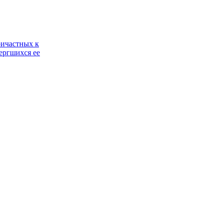
ричастных к
ергшихся ее