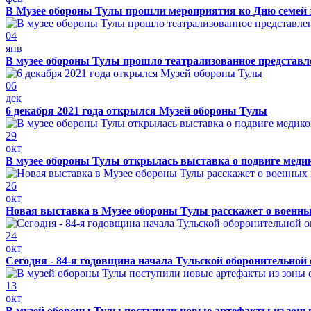
В Музее обороны Тулы прошли мероприятия ко Дню семей 
04
янв
В музее обороны Тулы прошло театрализованное представ
06
дек
6 декабря 2021 года открылся Музей обороны Тулы
29
окт
В музее обороны Тулы открылась выставка о подвиге меди
26
окт
Новая выставка в Музее обороны Тулы расскажет о военн
24
окт
Сегодня - 84-я годовщина начала Тульской оборонительной
13
окт
В музей обороны Тулы поступили новые артефакты из зоны