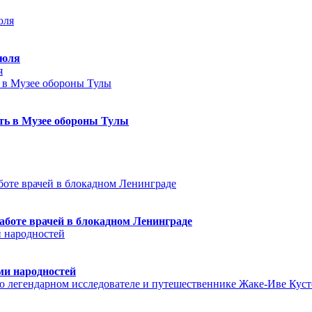
июля
я
еть в Музее обороны Тулы
аботе врачей в блокадном Ленинграде
ми народностей