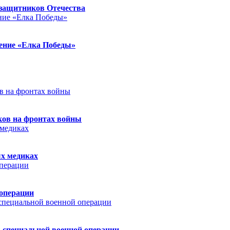
защитников Отечества
ление «Елка Победы»
ков на фронтах войны
ых медиках
 операции
 специальной военной операции