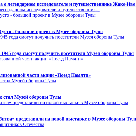
а о легендарном исследователе и путешественнике Жаке-Иве
егендарном исследователе и путешественник...
Кусто - большой проект в Музее обороны Тулы
 1945 года смогут получить посетители Музея обороны Тулы
лизованной части акции «Поезд Памяти»
к стал Музей обороны Тулы
битва» представили на новой выставке в Музее обороны Ту