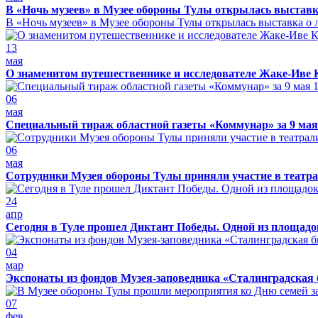
В «Ночь музеев» в Музее обороны Тулы открылась выставк
В «Ночь музеев» в Музее обороны Тулы открылась выставка о л
13
мая
О знаменитом путешественнике и исследователе Жаке-Иве 
06
мая
Специальный тираж областной газеты «Коммунар» за 9 мая
06
мая
Сотрудники Музея обороны Тулы приняли участие в театра
24
апр
Сегодня в Туле прошел Диктант Победы. Одной из площадо
04
мар
Экспонаты из фондов Музея-заповедника «Сталинградская 
07
фев