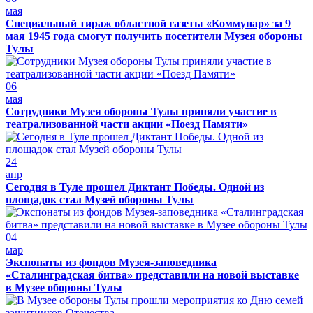
мая
Специальный тираж областной газеты «Коммунар» за 9
мая 1945 года смогут получить посетители Музея обороны
Тулы
06
мая
Сотрудники Музея обороны Тулы приняли участие в
театрализованной части акции «Поезд Памяти»
24
апр
Сегодня в Туле прошел Диктант Победы. Одной из
площадок стал Музей обороны Тулы
04
мар
Экспонаты из фондов Музея-заповедника
«Сталинградская битва» представили на новой выставке
в Музее обороны Тулы