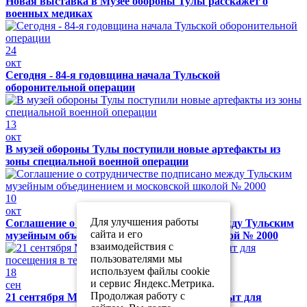
Новая выставка в Музее обороны Тулы расскажет о
военных медиках
24
окт
Сегодня - 84-я годовщина начала Тульской
оборонительной операции
13
окт
В музей обороны Тулы поступили новые артефакты из
зоны специальной военной операции
10
окт
Для улучшения работы
Соглашение о сотрудничестве подписано между Тульским
сайта и его
музейным объединением и московской школой № 2000
взаимодействия с
пользователями мы
используем файлы cookie
18
и сервис Яндекс.Метрика.
сен
Продолжая работу с
21 сентября Музей обороны Тулы будет закрыт для