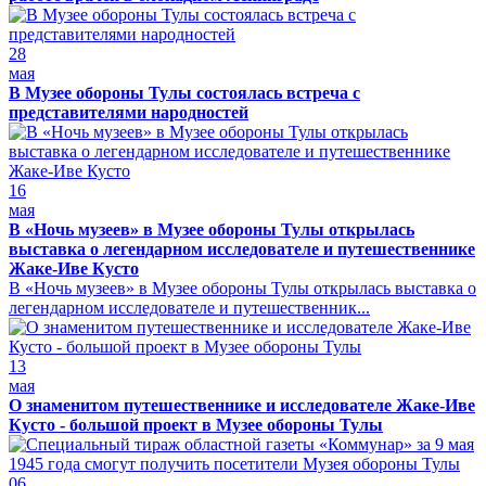
28
мая
В Музее обороны Тулы состоялась встреча с
представителями народностей
16
мая
В «Ночь музеев» в Музее обороны Тулы открылась
выставка о легендарном исследователе и путешественнике
Жаке-Иве Кусто
В «Ночь музеев» в Музее обороны Тулы открылась выставка о
легендарном исследователе и путешественник...
13
мая
О знаменитом путешественнике и исследователе Жаке-Иве
Кусто - большой проект в Музее обороны Тулы
06