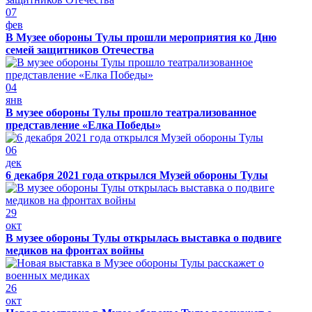
07
фев
В Музее обороны Тулы прошли мероприятия ко Дню
семей защитников Отечества
04
янв
В музее обороны Тулы прошло театрализованное
представление «Елка Победы»
06
дек
6 декабря 2021 года открылся Музей обороны Тулы
29
окт
В музее обороны Тулы открылась выставка о подвиге
медиков на фронтах войны
26
окт