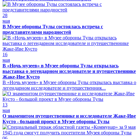
28
мая
В Музее обороны Тулы состоялась встреча с
представителями народностей
16
мая
В «Ночь музеев» в Музее обороны Тулы открылась
выставка о легендарном исследователе и путешественнике
Жаке-Иве Кусто
В «Ночь музеев» в Музее обороны Тулы открылась выставка о
легендарном исследователе и путешественник...
13
мая
О знаменитом путешественнике и исследователе Жаке-Иве
Кусто - большой проект в Музее обороны Тулы
06