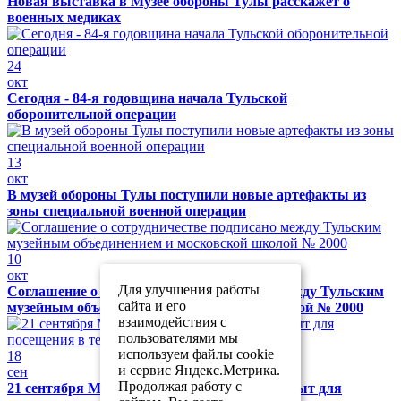
Новая выставка в Музее обороны Тулы расскажет о
военных медиках
24
окт
Сегодня - 84-я годовщина начала Тульской
оборонительной операции
13
окт
В музей обороны Тулы поступили новые артефакты из
зоны специальной военной операции
10
окт
Для улучшения работы
Соглашение о сотрудничестве подписано между Тульским
сайта и его
музейным объединением и московской школой № 2000
взаимодействия с
пользователями мы
используем файлы cookie
18
и сервис Яндекс.Метрика.
сен
Продолжая работу с
21 сентября Музей обороны Тулы будет закрыт для