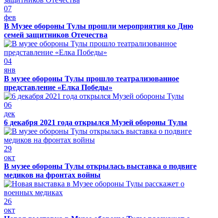
07
фев
В Музее обороны Тулы прошли мероприятия ко Дню
семей защитников Отечества
04
янв
В музее обороны Тулы прошло театрализованное
представление «Елка Победы»
06
дек
6 декабря 2021 года открылся Музей обороны Тулы
29
окт
В музее обороны Тулы открылась выставка о подвиге
медиков на фронтах войны
26
окт