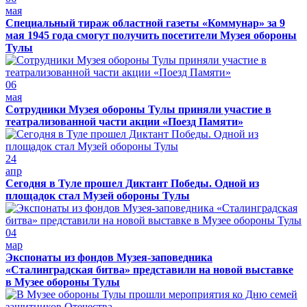
мая
Специальный тираж областной газеты «Коммунар» за 9
мая 1945 года смогут получить посетители Музея обороны
Тулы
06
мая
Сотрудники Музея обороны Тулы приняли участие в
театрализованной части акции «Поезд Памяти»
24
апр
Сегодня в Туле прошел Диктант Победы. Одной из
площадок стал Музей обороны Тулы
04
мар
Экспонаты из фондов Музея-заповедника
«Сталинградская битва» представили на новой выставке
в Музее обороны Тулы