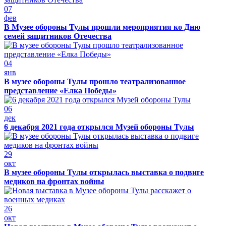
07
фев
В Музее обороны Тулы прошли мероприятия ко Дню
семей защитников Отечества
04
янв
В музее обороны Тулы прошло театрализованное
представление «Елка Победы»
06
дек
6 декабря 2021 года открылся Музей обороны Тулы
29
окт
В музее обороны Тулы открылась выставка о подвиге
медиков на фронтах войны
26
окт