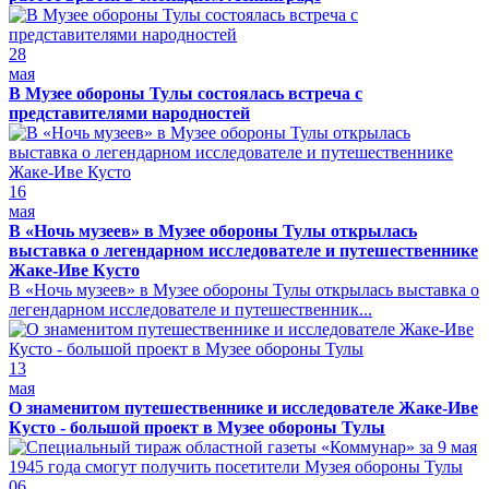
28
мая
В Музее обороны Тулы состоялась встреча с
представителями народностей
16
мая
В «Ночь музеев» в Музее обороны Тулы открылась
выставка о легендарном исследователе и путешественнике
Жаке-Иве Кусто
В «Ночь музеев» в Музее обороны Тулы открылась выставка о
легендарном исследователе и путешественник...
13
мая
О знаменитом путешественнике и исследователе Жаке-Иве
Кусто - большой проект в Музее обороны Тулы
06