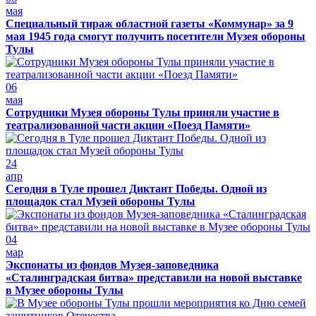
мая
Специальный тираж областной газеты «Коммунар» за 9
мая 1945 года смогут получить посетители Музея обороны
Тулы
06
мая
Сотрудники Музея обороны Тулы приняли участие в
театрализованной части акции «Поезд Памяти»
24
апр
Сегодня в Туле прошел Диктант Победы. Одной из
площадок стал Музей обороны Тулы
04
мар
Экспонаты из фондов Музея-заповедника
«Сталинградская битва» представили на новой выставке
в Музее обороны Тулы