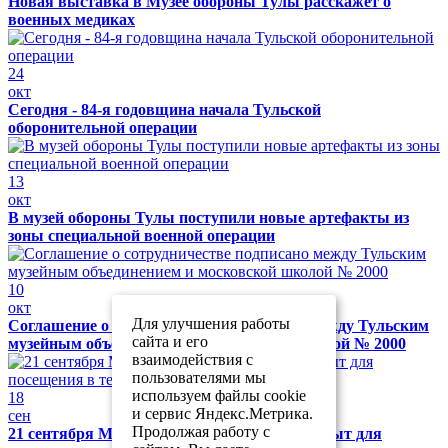
Новая выставка в Музее обороны Тулы расскажет о
военных медиках
24
окт
Сегодня - 84-я годовщина начала Тульской
оборонительной операции
13
окт
В музей обороны Тулы поступили новые артефакты из
зоны специальной военной операции
10
окт
Для улучшения работы
Соглашение о сотрудничестве подписано между Тульским
сайта и его
музейным объединением и московской школой № 2000
взаимодействия с
пользователями мы
используем файлы cookie
18
и сервис Яндекс.Метрика.
сен
Продолжая работу с
21 сентября Музей обороны Тулы будет закрыт для