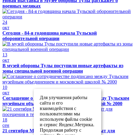
Новая выставка в Музее обороны Тулы расскажет о
военных медиках
24
окт
Сегодня - 84-я годовщина начала Тульской
оборонительной операции
13
окт
В музей обороны Тулы поступили новые артефакты из
зоны специальной военной операции
10
окт
Для улучшения работы
Соглашение о сотрудничестве подписано между Тульским
сайта и его
музейным объединением и московской школой № 2000
взаимодействия с
пользователями мы
используем файлы cookie
18
и сервис Яндекс.Метрика.
сен
Продолжая работу с
21 сентября Музей обороны Тулы будет закрыт для