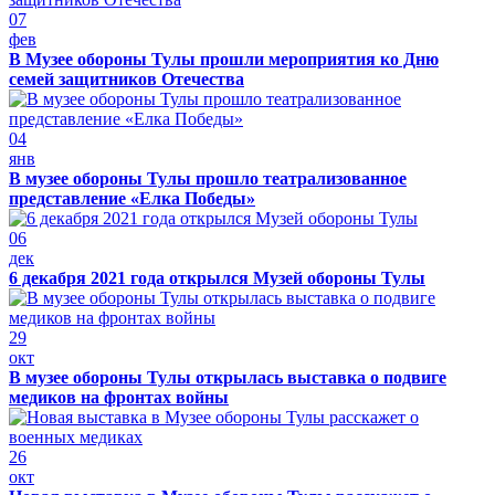
07
фев
В Музее обороны Тулы прошли мероприятия ко Дню
семей защитников Отечества
04
янв
В музее обороны Тулы прошло театрализованное
представление «Елка Победы»
06
дек
6 декабря 2021 года открылся Музей обороны Тулы
29
окт
В музее обороны Тулы открылась выставка о подвиге
медиков на фронтах войны
26
окт