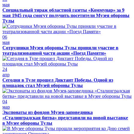
мая
Специальный тираж областной газеты «Коммунар» за 9
мая 1945 года смогут получить посетители Музея обороны
Тулы
06
мая
Сотрудники Музея обороны Тулы приняли участие в
театрализованной части акции «Поезд Памяти»
24
апр
Сегодня в Туле прошел Диктант Победы. Одной из
площадок стал Музей обороны Тулы
04
мар
Экспонаты из фондов Музея-заповедника
«Сталинградская битва» представили на новой выставке
в Музее обороны Тулы