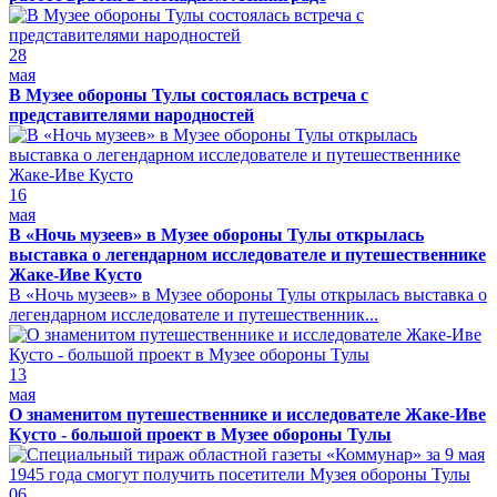
28
мая
В Музее обороны Тулы состоялась встреча с
представителями народностей
16
мая
В «Ночь музеев» в Музее обороны Тулы открылась
выставка о легендарном исследователе и путешественнике
Жаке-Иве Кусто
В «Ночь музеев» в Музее обороны Тулы открылась выставка о
легендарном исследователе и путешественник...
13
мая
О знаменитом путешественнике и исследователе Жаке-Иве
Кусто - большой проект в Музее обороны Тулы
06