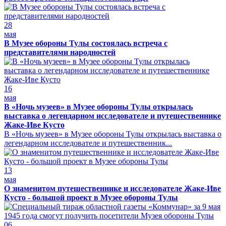
28
мая
В Музее обороны Тулы состоялась встреча с
представителями народностей
16
мая
В «Ночь музеев» в Музее обороны Тулы открылась
выставка о легендарном исследователе и путешественнике
Жаке-Иве Кусто
В «Ночь музеев» в Музее обороны Тулы открылась выставка о
легендарном исследователе и путешественник...
13
мая
О знаменитом путешественнике и исследователе Жаке-Иве
Кусто - большой проект в Музее обороны Тулы
06