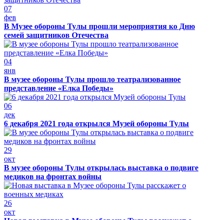
07
фев
В Музее обороны Тулы прошли мероприятия ко Дню
семей защитников Отечества
04
янв
В музее обороны Тулы прошло театрализованное
представление «Елка Победы»
06
дек
6 декабря 2021 года открылся Музей обороны Тулы
29
окт
В музее обороны Тулы открылась выставка о подвиге
медиков на фронтах войны
26
окт