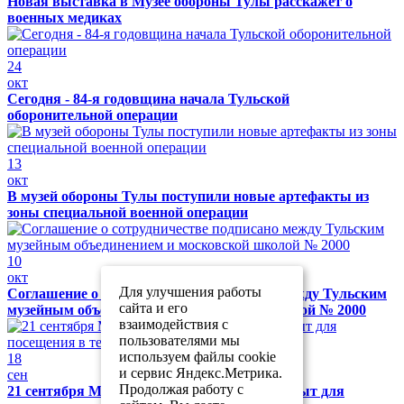
Новая выставка в Музее обороны Тулы расскажет о
военных медиках
24
окт
Сегодня - 84-я годовщина начала Тульской
оборонительной операции
13
окт
В музей обороны Тулы поступили новые артефакты из
зоны специальной военной операции
10
окт
Для улучшения работы
Соглашение о сотрудничестве подписано между Тульским
сайта и его
музейным объединением и московской школой № 2000
взаимодействия с
пользователями мы
используем файлы cookie
18
и сервис Яндекс.Метрика.
сен
Продолжая работу с
21 сентября Музей обороны Тулы будет закрыт для