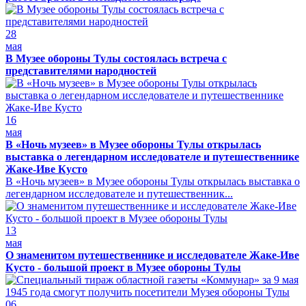
28
мая
В Музее обороны Тулы состоялась встреча с
представителями народностей
16
мая
В «Ночь музеев» в Музее обороны Тулы открылась
выставка о легендарном исследователе и путешественнике
Жаке-Иве Кусто
В «Ночь музеев» в Музее обороны Тулы открылась выставка о
легендарном исследователе и путешественник...
13
мая
О знаменитом путешественнике и исследователе Жаке-Иве
Кусто - большой проект в Музее обороны Тулы
06