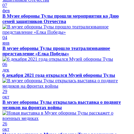
07
фев
В Музее обороны Тулы прошли мероприятия ко Дню
семей защитников Отечества
04
янв
В музее обороны Тулы прошло театрализованное
представление «Елка Победы»
06
дек
6 декабря 2021 года открылся Музей обороны Тулы
29
окт
В музее обороны Тулы открылась выставка о подвиге
медиков на фронтах войны
26
окт