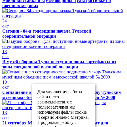
Новая выставка в Музее обороны Тулы расскажет о
военных медиках
24
окт
Сегодня - 84-я годовщина начала Тульской
оборонительной операции
13
окт
В музей обороны Тулы поступили новые артефакты из
зоны специальной военной операции
10
окт
Для улучшения работы
Соглашение о сотрудничестве подписано между Тульским
сайта и его
музейным объединением и московской школой № 2000
взаимодействия с
пользователями мы
используем файлы cookie
18
и сервис Яндекс.Метрика.
сен
Продолжая работу с
21 сентября Музей обороны Тулы будет закрыт для