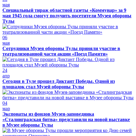
мая
Специальный тираж областной газеты «Коммунар» за 9
мая 1945 года смогут получить посетители Музея обороны
Тулы
06
мая
Сотрудники Музея обороны Тулы приняли участие в
театрализованной части акции «Поезд Памяти»
24
апр
Сегодня в Туле прошел Диктант Победы. Одной из
площадок стал Музей обороны Тулы
04
мар
Экспонаты из фондов Музея-заповедника
«Сталинградская битва» представили на новой выставке
в Музее обороны Тулы