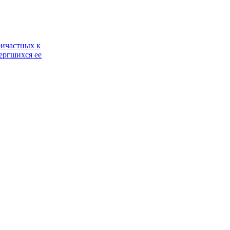
ричастных к
ергшихся ее