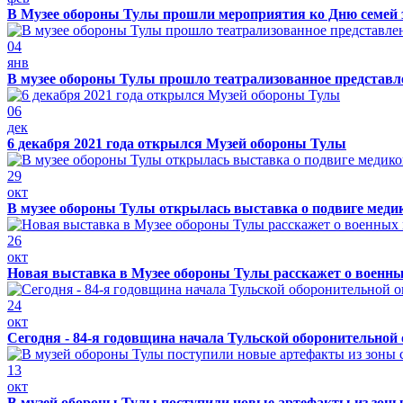
В Музее обороны Тулы прошли мероприятия ко Дню семей 
04
янв
В музее обороны Тулы прошло театрализованное представ
06
дек
6 декабря 2021 года открылся Музей обороны Тулы
29
окт
В музее обороны Тулы открылась выставка о подвиге меди
26
окт
Новая выставка в Музее обороны Тулы расскажет о военн
24
окт
Сегодня - 84-я годовщина начала Тульской оборонительной
13
окт
В музей обороны Тулы поступили новые артефакты из зоны