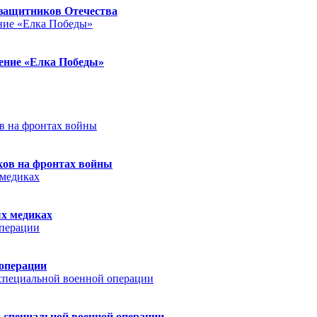
защитников Отечества
ление «Елка Победы»
ков на фронтах войны
ых медиках
 операции
 специальной военной операции