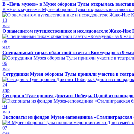
В «Ночь музеев» в Музее обороны Тулы открылась выставк
В «Ночь музеев» в Музее обороны Тулы открылась выставка о л
13
мая
О знаменитом путешественнике и исследователе Жаке-Иве 
06
мая
Специальный тираж областной газеты «Коммунар» за 9 мая
06
мая
Сотрудники Музея обороны Тулы приняли участие в театра
24
апр
Сегодня в Туле прошел Диктант Победы. Одной из площадо
04
мар
Экспонаты из фондов Музея-заповедника «Сталинградская 
07
фев