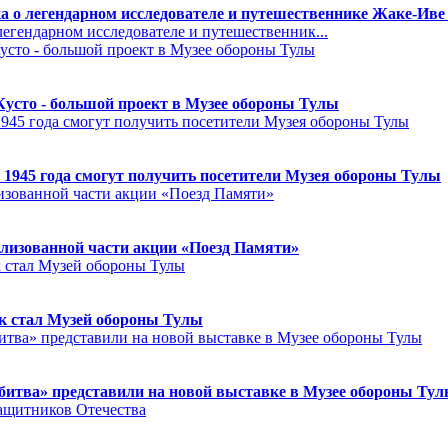
а о легендарном исследователе и путешественнике Жаке-Иве
егендарном исследователе и путешественник...
Кусто - большой проект в Музее обороны Тулы
 1945 года смогут получить посетители Музея обороны Тулы
лизованной части акции «Поезд Памяти»
к стал Музей обороны Тулы
битва» представили на новой выставке в Музее обороны Ту