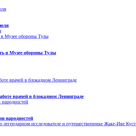
июля
я
еть в Музее обороны Тулы
аботе врачей в блокадном Ленинграде
ми народностей