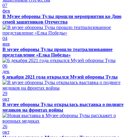
07
фев
В Музее обороны Тулы прошли мероприятия ко Дню
семей защитников Отечества
04
янв
В музее обороны Тулы прошло театрализованное
представление «Елка Победы»
06
дек
6 декабря 2021 года открылся Музей обороны Тулы
29
окт
В музее обороны Тулы открылась выставка о подвиге
медиков на фронтах войны
26
окт