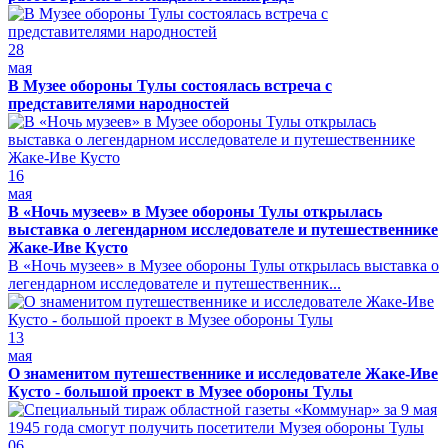
28
мая
В Музее обороны Тулы состоялась встреча с
представителями народностей
16
мая
В «Ночь музеев» в Музее обороны Тулы открылась
выставка о легендарном исследователе и путешественнике
Жаке-Иве Кусто
В «Ночь музеев» в Музее обороны Тулы открылась выставка о
легендарном исследователе и путешественник...
13
мая
О знаменитом путешественнике и исследователе Жаке-Иве
Кусто - большой проект в Музее обороны Тулы
06