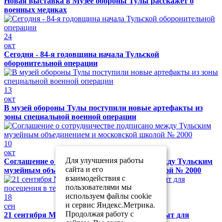
Новая выставка в Музее обороны Тулы расскажет о
военных медиках
24
окт
Сегодня - 84-я годовщина начала Тульской
оборонительной операции
13
окт
В музей обороны Тулы поступили новые артефакты из
зоны специальной военной операции
10
окт
Для улучшения работы
Соглашение о сотрудничестве подписано между Тульским
сайта и его
музейным объединением и московской школой № 2000
взаимодействия с
пользователями мы
используем файлы cookie
18
и сервис Яндекс.Метрика.
сен
Продолжая работу с
21 сентября Музей обороны Тулы будет закрыт для