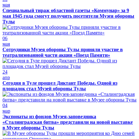
мая
Специальный тираж областной газеты «Коммунар» за 9
мая 1945 года смогут получить посетители Музея обороны
Тулы
06
мая
Сотрудники Музея обороны Тулы приняли участие в
театрализованной части акции «Поезд Памяти»
24
апр
Сегодня в Туле прошел Диктант Победы. Одной из
площадок стал Музей обороны Тулы
04
мар
Экспонаты из фондов Музея-заповедника
«Сталинградская битва» представили на новой выставке
в Музее обороны Тулы