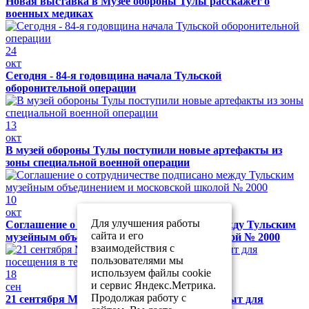
Новая выставка в Музее обороны Тулы расскажет о
военных медиках
24
окт
Сегодня - 84-я годовщина начала Тульской
оборонительной операции
13
окт
В музей обороны Тулы поступили новые артефакты из
зоны специальной военной операции
10
окт
Для улучшения работы
Соглашение о сотрудничестве подписано между Тульским
сайта и его
музейным объединением и московской школой № 2000
взаимодействия с
пользователями мы
используем файлы cookie
18
и сервис Яндекс.Метрика.
сен
Продолжая работу с
21 сентября Музей обороны Тулы будет закрыт для