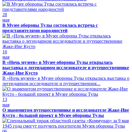
28
мая
В Музее обороны Тулы состоялась встреча с
представителями народностей
16
мая
В «Ночь музеев» в Музее обороны Тулы открылась
выставка о легендарном исследователе и путешественнике
Жаке-Иве Кусто
В «Ночь музеев» в Музее обороны Тулы открылась выставка о
легендарном исследователе и путешественник...
13
мая
О знаменитом путешественнике и исследователе Жаке-Иве
Кусто - большой проект в Музее обороны Тулы
06