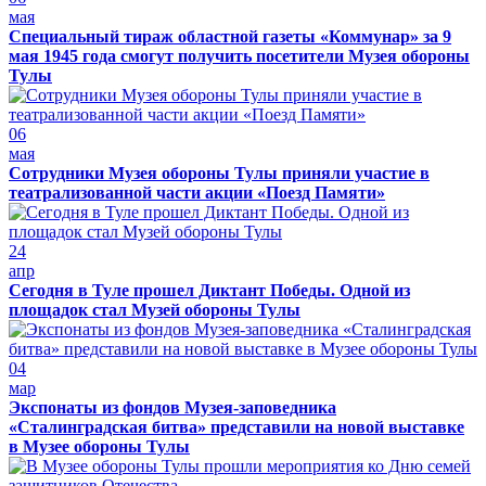
мая
Специальный тираж областной газеты «Коммунар» за 9
мая 1945 года смогут получить посетители Музея обороны
Тулы
06
мая
Сотрудники Музея обороны Тулы приняли участие в
театрализованной части акции «Поезд Памяти»
24
апр
Сегодня в Туле прошел Диктант Победы. Одной из
площадок стал Музей обороны Тулы
04
мар
Экспонаты из фондов Музея-заповедника
«Сталинградская битва» представили на новой выставке
в Музее обороны Тулы