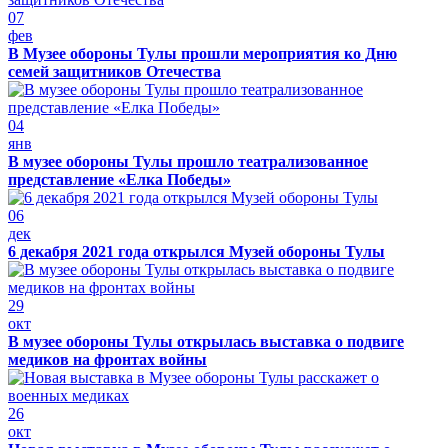
07
фев
В Музее обороны Тулы прошли мероприятия ко Дню
семей защитников Отечества
04
янв
В музее обороны Тулы прошло театрализованное
представление «Елка Победы»
06
дек
6 декабря 2021 года открылся Музей обороны Тулы
29
окт
В музее обороны Тулы открылась выставка о подвиге
медиков на фронтах войны
26
окт