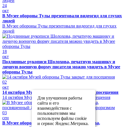
24
окт
В Музее обороны Тулы презентовали видеогид для глухих
людей
В Музее обороны Тулы презентовали видеогид для глухих
людей
18
окт
Подлинные рукописи Шолохова, печатную машинку и
личную военную форму писателя можно увидеть в Музее
обороны Тулы
02
окт
14 октября Музей обороны Тулы закрыт для посещения
14 октября Музей обороны Тулы закрыт для посещения
Для улучшения работы
сайта и его
взаимодействия с
03
пользователями мы
сен
используем файлы cookie
В Музее обороны Тулы прошел урок мужества,
и сервис Яндекс.Метрика.