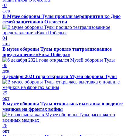
07
фев
В Музее обороны Тулы прошли мероприятия ко Дню
семей защитников Отечества
04
янв
В музее обороны Тулы прошло театрализованное
представление «Елка Победы»
06
дек
6 декабря 2021 года открылся Музей обороны Тулы
29
окт
В музее обороны Тулы открылась выставка о подвиге
медиков на фронтах войны
26
окт