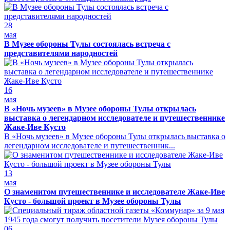
28
мая
В Музее обороны Тулы состоялась встреча с
представителями народностей
16
мая
В «Ночь музеев» в Музее обороны Тулы открылась
выставка о легендарном исследователе и путешественнике
Жаке-Иве Кусто
В «Ночь музеев» в Музее обороны Тулы открылась выставка о
легендарном исследователе и путешественник...
13
мая
О знаменитом путешественнике и исследователе Жаке-Иве
Кусто - большой проект в Музее обороны Тулы
06