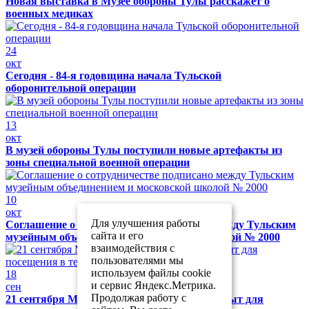
Новая выставка в Музее обороны Тулы расскажет о
военных медиках
24
окт
Сегодня - 84-я годовщина начала Тульской
оборонительной операции
13
окт
В музей обороны Тулы поступили новые артефакты из
зоны специальной военной операции
10
окт
Для улучшения работы
Соглашение о сотрудничестве подписано между Тульским
сайта и его
музейным объединением и московской школой № 2000
взаимодействия с
пользователями мы
используем файлы cookie
18
и сервис Яндекс.Метрика.
сен
Продолжая работу с
21 сентября Музей обороны Тулы будет закрыт для