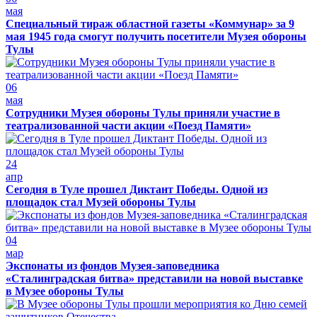
мая
Специальный тираж областной газеты «Коммунар» за 9
мая 1945 года смогут получить посетители Музея обороны
Тулы
06
мая
Сотрудники Музея обороны Тулы приняли участие в
театрализованной части акции «Поезд Памяти»
24
апр
Сегодня в Туле прошел Диктант Победы. Одной из
площадок стал Музей обороны Тулы
04
мар
Экспонаты из фондов Музея-заповедника
«Сталинградская битва» представили на новой выставке
в Музее обороны Тулы