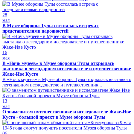
28
мая
В Музее обороны Тулы состоялась встреча с
представителями народностей
16
мая
В «Ночь музеев» в Музее обороны Тулы открылась
выставка о легендарном исследователе и путешественнике
Жаке-Иве Кусто
В «Ночь музеев» в Музее обороны Тулы открылась выставка о
легендарном исследователе и путешественник...
13
мая
О знаменитом путешественнике и исследователе Жаке-Иве
Кусто - большой проект в Музее обороны Тулы
06