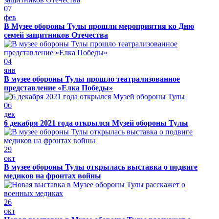
07
фев
В Музее обороны Тулы прошли мероприятия ко Дню
семей защитников Отечества
04
янв
В музее обороны Тулы прошло театрализованное
представление «Елка Победы»
06
дек
6 декабря 2021 года открылся Музей обороны Тулы
29
окт
В музее обороны Тулы открылась выставка о подвиге
медиков на фронтах войны
26
окт