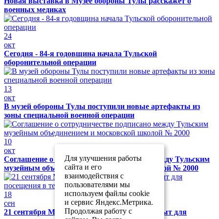
Новая выставка в Музее обороны Тулы расскажет о
военных медиках
24
окт
Сегодня - 84-я годовщина начала Тульской
оборонительной операции
13
окт
В музей обороны Тулы поступили новые артефакты из
зоны специальной военной операции
10
окт
Для улучшения работы
Соглашение о сотрудничестве подписано между Тульским
сайта и его
музейным объединением и московской школой № 2000
взаимодействия с
пользователями мы
используем файлы cookie
18
и сервис Яндекс.Метрика.
сен
Продолжая работу с
21 сентября Музей обороны Тулы будет закрыт для