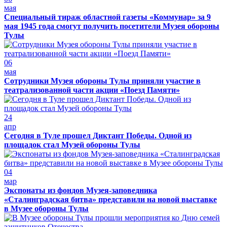
мая
Специальный тираж областной газеты «Коммунар» за 9
мая 1945 года смогут получить посетители Музея обороны
Тулы
06
мая
Сотрудники Музея обороны Тулы приняли участие в
театрализованной части акции «Поезд Памяти»
24
апр
Сегодня в Туле прошел Диктант Победы. Одной из
площадок стал Музей обороны Тулы
04
мар
Экспонаты из фондов Музея-заповедника
«Сталинградская битва» представили на новой выставке
в Музее обороны Тулы