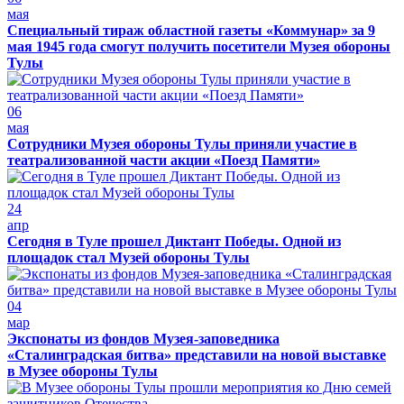
мая
Специальный тираж областной газеты «Коммунар» за 9
мая 1945 года смогут получить посетители Музея обороны
Тулы
06
мая
Сотрудники Музея обороны Тулы приняли участие в
театрализованной части акции «Поезд Памяти»
24
апр
Сегодня в Туле прошел Диктант Победы. Одной из
площадок стал Музей обороны Тулы
04
мар
Экспонаты из фондов Музея-заповедника
«Сталинградская битва» представили на новой выставке
в Музее обороны Тулы