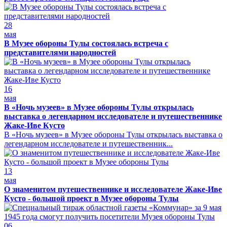
28
мая
В Музее обороны Тулы состоялась встреча с
представителями народностей
16
мая
В «Ночь музеев» в Музее обороны Тулы открылась
выставка о легендарном исследователе и путешественнике
Жаке-Иве Кусто
В «Ночь музеев» в Музее обороны Тулы открылась выставка о
легендарном исследователе и путешественник...
13
мая
О знаменитом путешественнике и исследователе Жаке-Иве
Кусто - большой проект в Музее обороны Тулы
06