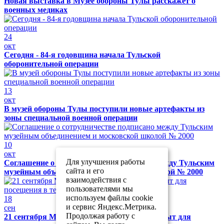
Новая выставка в Музее обороны Тулы расскажет о
военных медиках
24
окт
Сегодня - 84-я годовщина начала Тульской
оборонительной операции
13
окт
В музей обороны Тулы поступили новые артефакты из
зоны специальной военной операции
10
окт
Для улучшения работы
Соглашение о сотрудничестве подписано между Тульским
сайта и его
музейным объединением и московской школой № 2000
взаимодействия с
пользователями мы
используем файлы cookie
18
и сервис Яндекс.Метрика.
сен
Продолжая работу с
21 сентября Музей обороны Тулы будет закрыт для