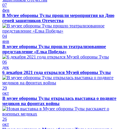
07
фев
В Музее обороны Тулы прошли мероприятия ко Дню
семей защитников Отечества
04
янв
В музее обороны Тулы прошло театрализованное
представление «Елка Победы»
06
дек
6 декабря 2021 года открылся Музей обороны Тулы
29
окт
В музее обороны Тулы открылась выставка о подвиге
медиков на фронтах войны
26
окт