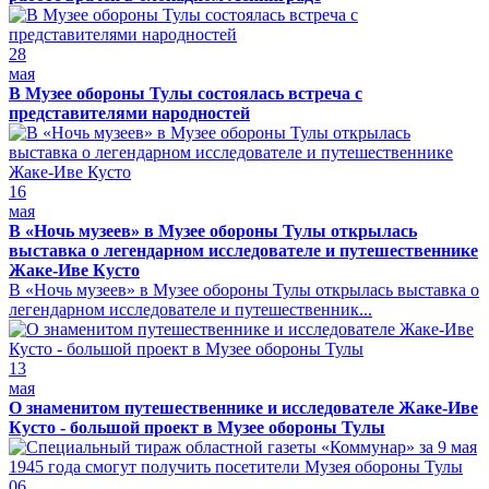
28
мая
В Музее обороны Тулы состоялась встреча с
представителями народностей
16
мая
В «Ночь музеев» в Музее обороны Тулы открылась
выставка о легендарном исследователе и путешественнике
Жаке-Иве Кусто
В «Ночь музеев» в Музее обороны Тулы открылась выставка о
легендарном исследователе и путешественник...
13
мая
О знаменитом путешественнике и исследователе Жаке-Иве
Кусто - большой проект в Музее обороны Тулы
06