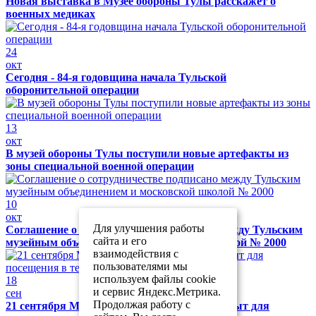
Новая выставка в Музее обороны Тулы расскажет о
военных медиках
24
окт
Сегодня - 84-я годовщина начала Тульской
оборонительной операции
13
окт
В музей обороны Тулы поступили новые артефакты из
зоны специальной военной операции
10
окт
Для улучшения работы
Соглашение о сотрудничестве подписано между Тульским
сайта и его
музейным объединением и московской школой № 2000
взаимодействия с
пользователями мы
используем файлы cookie
18
и сервис Яндекс.Метрика.
сен
Продолжая работу с
21 сентября Музей обороны Тулы будет закрыт для