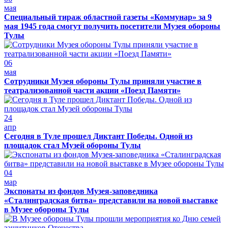
мая
Специальный тираж областной газеты «Коммунар» за 9
мая 1945 года смогут получить посетители Музея обороны
Тулы
06
мая
Сотрудники Музея обороны Тулы приняли участие в
театрализованной части акции «Поезд Памяти»
24
апр
Сегодня в Туле прошел Диктант Победы. Одной из
площадок стал Музей обороны Тулы
04
мар
Экспонаты из фондов Музея-заповедника
«Сталинградская битва» представили на новой выставке
в Музее обороны Тулы