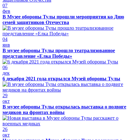
07
фев
В Музее обороны Тулы прошли мероприятия ко Дню
семей защитников Отечества
04
янв
В музее обороны Тулы прошло театрализованное
представление «Елка Победы»
06
дек
6 декабря 2021 года открылся Музей обороны Тулы
29
окт
В музее обороны Тулы открылась выставка о подвиге
медиков на фронтах войны
26
окт