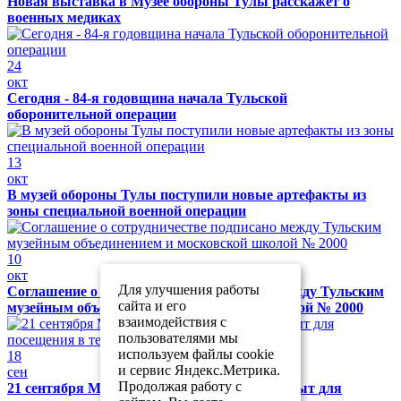
Новая выставка в Музее обороны Тулы расскажет о
военных медиках
24
окт
Сегодня - 84-я годовщина начала Тульской
оборонительной операции
13
окт
В музей обороны Тулы поступили новые артефакты из
зоны специальной военной операции
10
окт
Для улучшения работы
Соглашение о сотрудничестве подписано между Тульским
сайта и его
музейным объединением и московской школой № 2000
взаимодействия с
пользователями мы
используем файлы cookie
18
и сервис Яндекс.Метрика.
сен
Продолжая работу с
21 сентября Музей обороны Тулы будет закрыт для