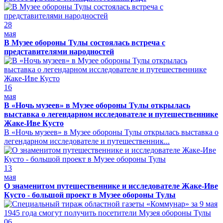
28
мая
В Музее обороны Тулы состоялась встреча с
представителями народностей
16
мая
В «Ночь музеев» в Музее обороны Тулы открылась
выставка о легендарном исследователе и путешественнике
Жаке-Иве Кусто
В «Ночь музеев» в Музее обороны Тулы открылась выставка о
легендарном исследователе и путешественник...
13
мая
О знаменитом путешественнике и исследователе Жаке-Иве
Кусто - большой проект в Музее обороны Тулы
06