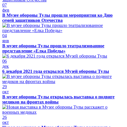
07
фев
В Музее обороны Тулы прошли мероприятия ко Дню
семей защитников Отечества
04
янв
В музее обороны Тулы прошло театрализованное
представление «Елка Победы»
06
дек
6 декабря 2021 года открылся Музей обороны Тулы
29
окт
В музее обороны Тулы открылась выставка о подвиге
медиков на фронтах войны
26
окт