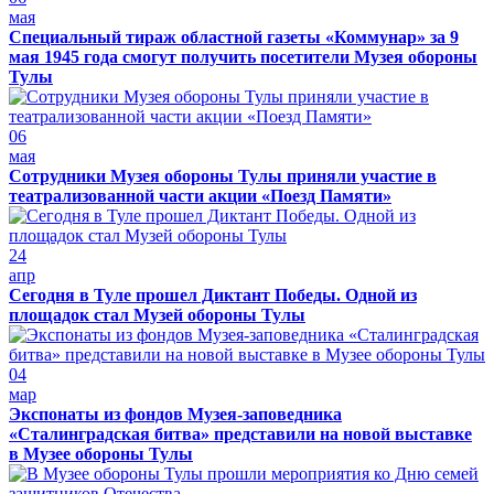
мая
Специальный тираж областной газеты «Коммунар» за 9
мая 1945 года смогут получить посетители Музея обороны
Тулы
06
мая
Сотрудники Музея обороны Тулы приняли участие в
театрализованной части акции «Поезд Памяти»
24
апр
Сегодня в Туле прошел Диктант Победы. Одной из
площадок стал Музей обороны Тулы
04
мар
Экспонаты из фондов Музея-заповедника
«Сталинградская битва» представили на новой выставке
в Музее обороны Тулы