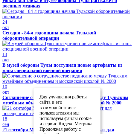
Новая выставка в Музее обороны Тулы расскажет о
военных медиках
24
окт
Сегодня - 84-я годовщина начала Тульской
оборонительной операции
13
окт
В музей обороны Тулы поступили новые артефакты из
зоны специальной военной операции
10
окт
Для улучшения работы
Соглашение о сотрудничестве подписано между Тульским
сайта и его
музейным объединением и московской школой № 2000
взаимодействия с
пользователями мы
используем файлы cookie
18
и сервис Яндекс.Метрика.
сен
Продолжая работу с
21 сентября Музей обороны Тулы будет закрыт для