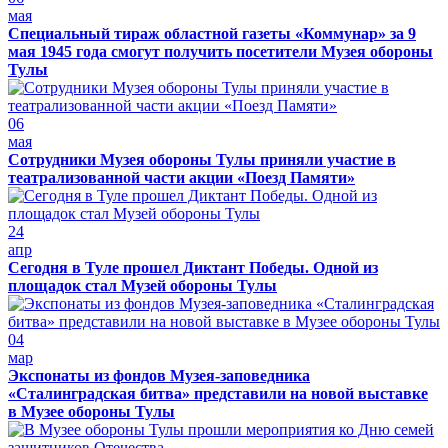
мая
Специальный тираж областной газеты «Коммунар» за 9
мая 1945 года смогут получить посетители Музея обороны
Тулы
06
мая
Сотрудники Музея обороны Тулы приняли участие в
театрализованной части акции «Поезд Памяти»
24
апр
Сегодня в Туле прошел Диктант Победы. Одной из
площадок стал Музей обороны Тулы
04
мар
Экспонаты из фондов Музея-заповедника
«Сталинградская битва» представили на новой выставке
в Музее обороны Тулы