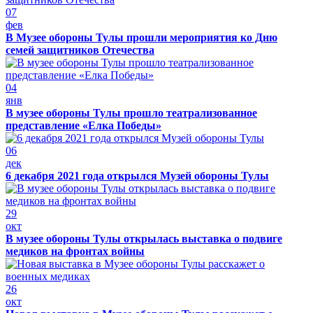
07
фев
В Музее обороны Тулы прошли мероприятия ко Дню
семей защитников Отечества
04
янв
В музее обороны Тулы прошло театрализованное
представление «Елка Победы»
06
дек
6 декабря 2021 года открылся Музей обороны Тулы
29
окт
В музее обороны Тулы открылась выставка о подвиге
медиков на фронтах войны
26
окт