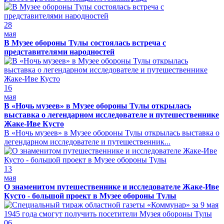
28
мая
В Музее обороны Тулы состоялась встреча с
представителями народностей
16
мая
В «Ночь музеев» в Музее обороны Тулы открылась
выставка о легендарном исследователе и путешественнике
Жаке-Иве Кусто
В «Ночь музеев» в Музее обороны Тулы открылась выставка о
легендарном исследователе и путешественник...
13
мая
О знаменитом путешественнике и исследователе Жаке-Иве
Кусто - большой проект в Музее обороны Тулы
06