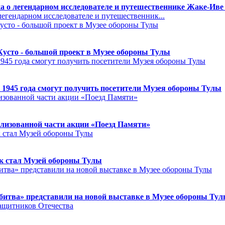
а о легендарном исследователе и путешественнике Жаке-Иве
егендарном исследователе и путешественник...
Кусто - большой проект в Музее обороны Тулы
 1945 года смогут получить посетители Музея обороны Тулы
лизованной части акции «Поезд Памяти»
к стал Музей обороны Тулы
битва» представили на новой выставке в Музее обороны Ту