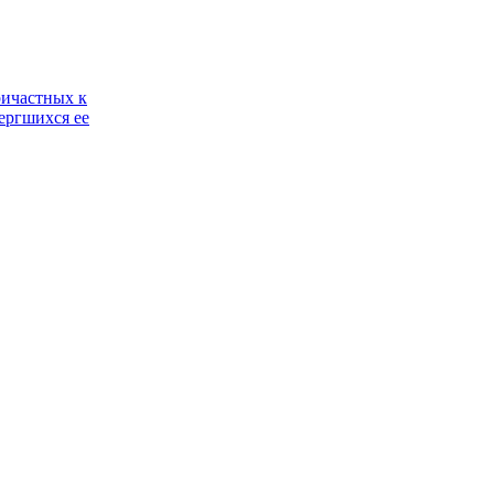
ричастных к
ергшихся ее