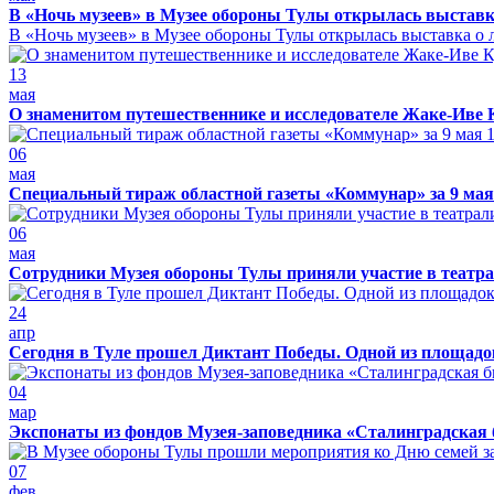
В «Ночь музеев» в Музее обороны Тулы открылась выставк
В «Ночь музеев» в Музее обороны Тулы открылась выставка о л
13
мая
О знаменитом путешественнике и исследователе Жаке-Иве 
06
мая
Специальный тираж областной газеты «Коммунар» за 9 мая
06
мая
Сотрудники Музея обороны Тулы приняли участие в театра
24
апр
Сегодня в Туле прошел Диктант Победы. Одной из площадо
04
мар
Экспонаты из фондов Музея-заповедника «Сталинградская 
07
фев