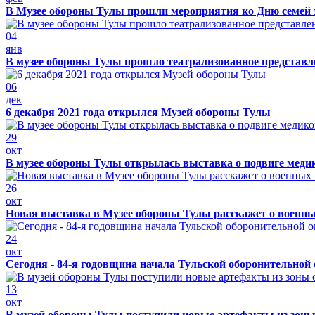
В Музее обороны Тулы прошли мероприятия ко Дню семей 
04
янв
В музее обороны Тулы прошло театрализованное представ
06
дек
6 декабря 2021 года открылся Музей обороны Тулы
29
окт
В музее обороны Тулы открылась выставка о подвиге меди
26
окт
Новая выставка в Музее обороны Тулы расскажет о военн
24
окт
Сегодня - 84-я годовщина начала Тульской оборонительной
13
окт
В музей обороны Тулы поступили новые артефакты из зоны