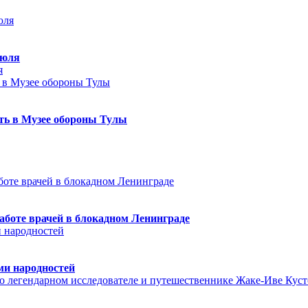
июля
я
еть в Музее обороны Тулы
аботе врачей в блокадном Ленинграде
ми народностей