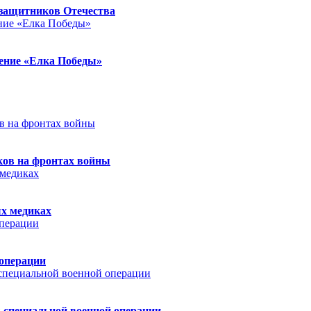
защитников Отечества
ление «Елка Победы»
ков на фронтах войны
ых медиках
 операции
 специальной военной операции