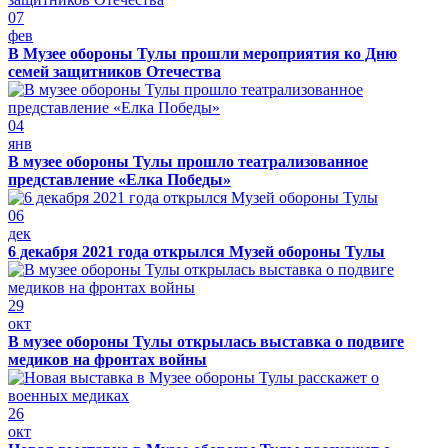
07
фев
В Музее обороны Тулы прошли мероприятия ко Дню
семей защитников Отечества
04
янв
В музее обороны Тулы прошло театрализованное
представление «Елка Победы»
06
дек
6 декабря 2021 года открылся Музей обороны Тулы
29
окт
В музее обороны Тулы открылась выставка о подвиге
медиков на фронтах войны
26
окт