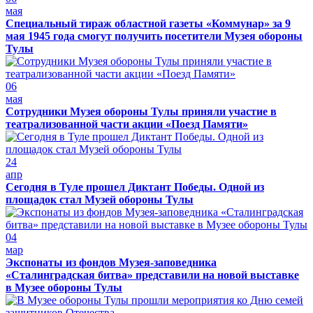
мая
Специальный тираж областной газеты «Коммунар» за 9
мая 1945 года смогут получить посетители Музея обороны
Тулы
06
мая
Сотрудники Музея обороны Тулы приняли участие в
театрализованной части акции «Поезд Памяти»
24
апр
Сегодня в Туле прошел Диктант Победы. Одной из
площадок стал Музей обороны Тулы
04
мар
Экспонаты из фондов Музея-заповедника
«Сталинградская битва» представили на новой выставке
в Музее обороны Тулы