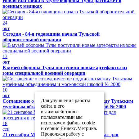
Новая выставка в Музее обороны Тулы расскажет о
военных медиках
24
окт
Сегодня - 84-я годовщина начала Тульской
оборонительной операции
13
окт
В музей обороны Тулы поступили новые артефакты из
зоны специальной военной операции
10
окт
Для улучшения работы
Соглашение о сотрудничестве подписано между Тульским
сайта и его
музейным объединением и московской школой № 2000
взаимодействия с
пользователями мы
используем файлы cookie
18
и сервис Яндекс.Метрика.
сен
Продолжая работу с
21 сентября Музей обороны Тулы будет закрыт для