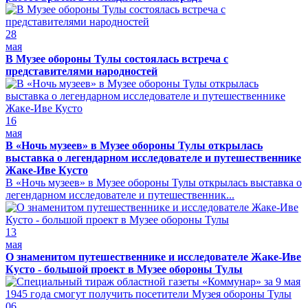
28
мая
В Музее обороны Тулы состоялась встреча с
представителями народностей
16
мая
В «Ночь музеев» в Музее обороны Тулы открылась
выставка о легендарном исследователе и путешественнике
Жаке-Иве Кусто
В «Ночь музеев» в Музее обороны Тулы открылась выставка о
легендарном исследователе и путешественник...
13
мая
О знаменитом путешественнике и исследователе Жаке-Иве
Кусто - большой проект в Музее обороны Тулы
06