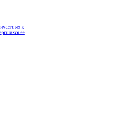
ричастных к
ергшихся ее