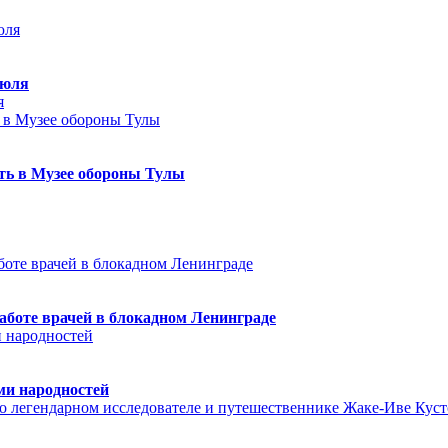
июля
я
еть в Музее обороны Тулы
аботе врачей в блокадном Ленинграде
ми народностей