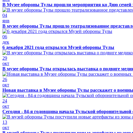
В Музее обороны Тулы прошли мероприятия ко Дню семей 
04
янв
В музее обороны Тулы прошло театрализованное представ
06
дек
6 декабря 2021 года открылся Музей обороны Тулы
29
окт
В музее обороны Тулы открылась выставка о подвиге меди
26
окт
Новая выставка в Музее обороны Тулы расскажет о военн
24
окт
Сегодня - 84-я годовщина начала Тульской оборонительной
13
окт
В музей обороны Тулы поступили новые артефакты из зоны