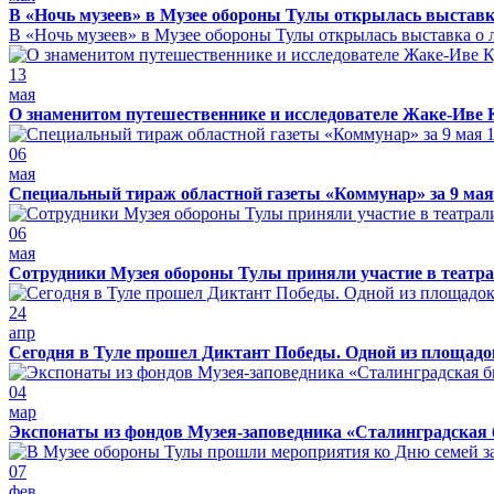
В «Ночь музеев» в Музее обороны Тулы открылась выставк
В «Ночь музеев» в Музее обороны Тулы открылась выставка о л
13
мая
О знаменитом путешественнике и исследователе Жаке-Иве 
06
мая
Специальный тираж областной газеты «Коммунар» за 9 мая
06
мая
Сотрудники Музея обороны Тулы приняли участие в театра
24
апр
Сегодня в Туле прошел Диктант Победы. Одной из площадо
04
мар
Экспонаты из фондов Музея-заповедника «Сталинградская 
07
фев