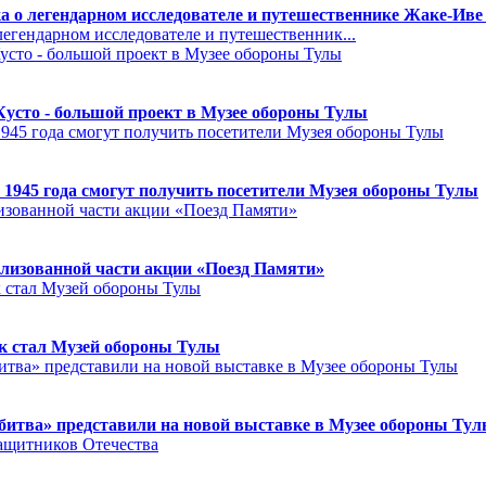
а о легендарном исследователе и путешественнике Жаке-Иве
егендарном исследователе и путешественник...
Кусто - большой проект в Музее обороны Тулы
 1945 года смогут получить посетители Музея обороны Тулы
лизованной части акции «Поезд Памяти»
к стал Музей обороны Тулы
битва» представили на новой выставке в Музее обороны Ту