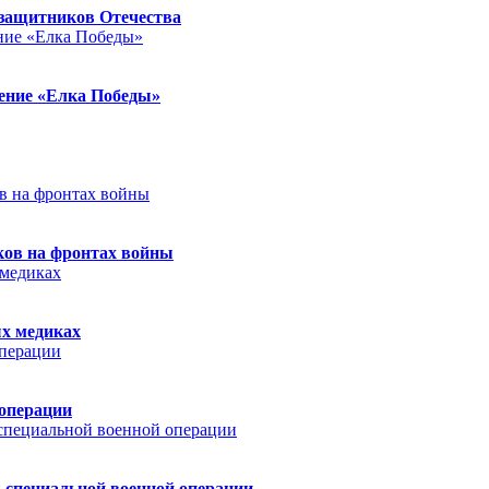
защитников Отечества
ление «Елка Победы»
ков на фронтах войны
ых медиках
 операции
 специальной военной операции