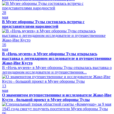
28
мая
В Музее обороны Тулы состоялась встреча с
представителями народностей
16
мая
В «Ночь музеев» в Музее обороны Тулы открылась
выставка о легендарном исследователе и путешественнике
Жаке-Иве Кусто
В «Ночь музеев» в Музее обороны Тулы открылась выставка о
легендарном исследователе и путешественник...
13
мая
О знаменитом путешественнике и исследователе Жаке-Иве
Кусто - большой проект в Музее обороны Тулы
06