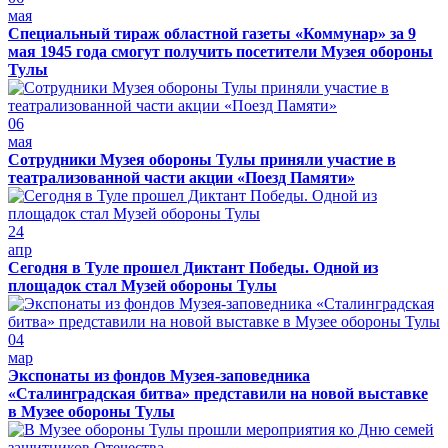
мая
Специальный тираж областной газеты «Коммунар» за 9
мая 1945 года смогут получить посетители Музея обороны
Тулы
06
мая
Сотрудники Музея обороны Тулы приняли участие в
театрализованной части акции «Поезд Памяти»
24
апр
Сегодня в Туле прошел Диктант Победы. Одной из
площадок стал Музей обороны Тулы
04
мар
Экспонаты из фондов Музея-заповедника
«Сталинградская битва» представили на новой выставке
в Музее обороны Тулы