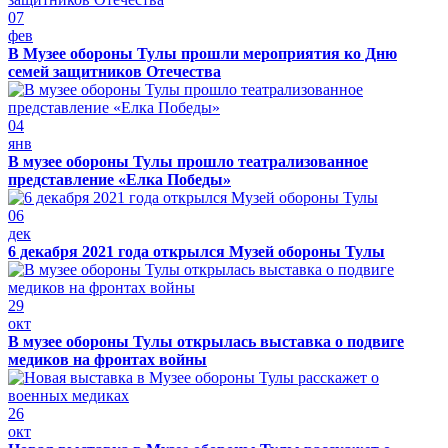
07
фев
В Музее обороны Тулы прошли мероприятия ко Дню
семей защитников Отечества
04
янв
В музее обороны Тулы прошло театрализованное
представление «Елка Победы»
06
дек
6 декабря 2021 года открылся Музей обороны Тулы
29
окт
В музее обороны Тулы открылась выставка о подвиге
медиков на фронтах войны
26
окт