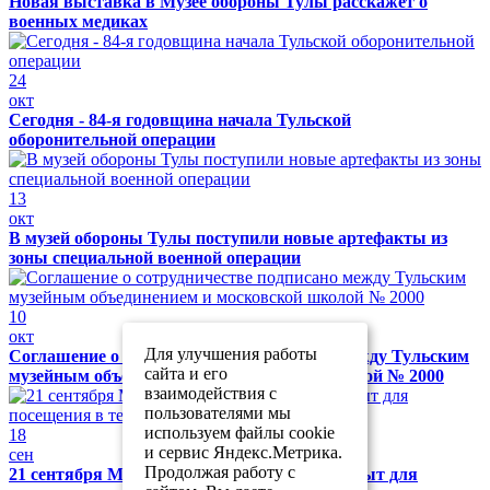
Новая выставка в Музее обороны Тулы расскажет о
военных медиках
24
окт
Сегодня - 84-я годовщина начала Тульской
оборонительной операции
13
окт
В музей обороны Тулы поступили новые артефакты из
зоны специальной военной операции
10
окт
Для улучшения работы
Соглашение о сотрудничестве подписано между Тульским
сайта и его
музейным объединением и московской школой № 2000
взаимодействия с
пользователями мы
используем файлы cookie
18
и сервис Яндекс.Метрика.
сен
Продолжая работу с
21 сентября Музей обороны Тулы будет закрыт для