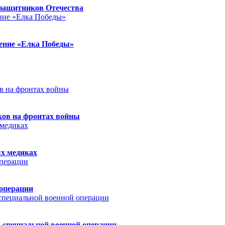
защитников Отечества
ление «Елка Победы»
ков на фронтах войны
ых медиках
 операции
 специальной военной операции