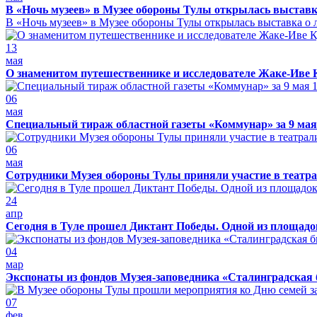
В «Ночь музеев» в Музее обороны Тулы открылась выставк
В «Ночь музеев» в Музее обороны Тулы открылась выставка о л
13
мая
О знаменитом путешественнике и исследователе Жаке-Иве 
06
мая
Специальный тираж областной газеты «Коммунар» за 9 мая
06
мая
Сотрудники Музея обороны Тулы приняли участие в театра
24
апр
Сегодня в Туле прошел Диктант Победы. Одной из площадо
04
мар
Экспонаты из фондов Музея-заповедника «Сталинградская 
07
фев