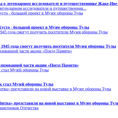
а о легендарном исследователе и путешественнике Жаке-Иве
егендарном исследователе и путешественник...
Кусто - большой проект в Музее обороны Тулы
 1945 года смогут получить посетители Музея обороны Тулы
лизованной части акции «Поезд Памяти»
к стал Музей обороны Тулы
битва» представили на новой выставке в Музее обороны Ту