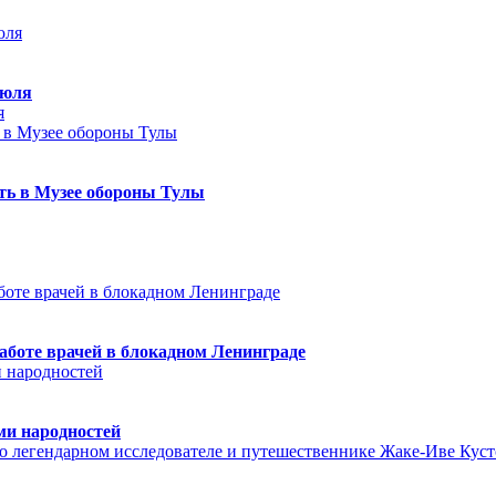
июля
я
еть в Музее обороны Тулы
аботе врачей в блокадном Ленинграде
ми народностей