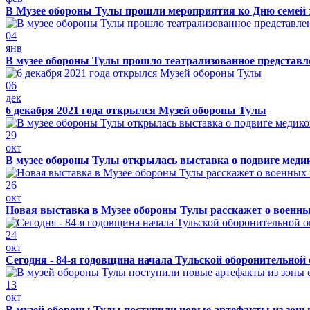
В Музее обороны Тулы прошли мероприятия ко Дню семей 
04
янв
В музее обороны Тулы прошло театрализованное представ
06
дек
6 декабря 2021 года открылся Музей обороны Тулы
29
окт
В музее обороны Тулы открылась выставка о подвиге меди
26
окт
Новая выставка в Музее обороны Тулы расскажет о военн
24
окт
Сегодня - 84-я годовщина начала Тульской оборонительной
13
окт
В музей обороны Тулы поступили новые артефакты из зоны