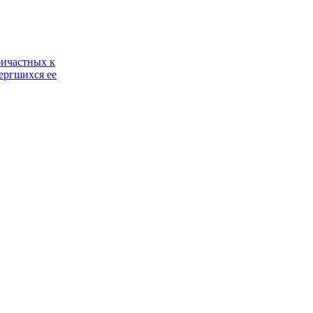
ричастных к
ергшихся ее