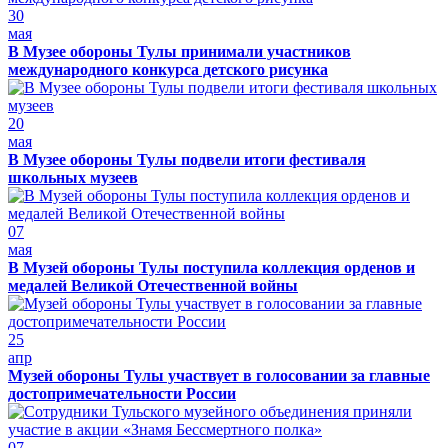
30
мая
В Музее обороны Тулы принимали участников
международного конкурса детского рисунка
20
мая
В Музее обороны Тулы подвели итоги фестиваля
школьных музеев
07
мая
В Музей обороны Тулы поступила коллекция орденов и
медалей Великой Отечественной войны
25
апр
Музей обороны Тулы участвует в голосовании за главные
достопримечательности России
07