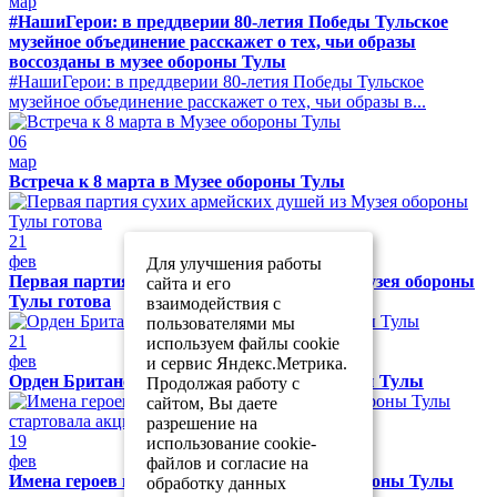
мар
#НашиГерои: в преддверии 80-летия Победы Тульское
музейное объединение расскажет о тех, чьи образы
воссозданы в музее обороны Тулы
#НашиГерои: в преддверии 80-летия Победы Тульское
музейное объединение расскажет о тех, чьи образы в...
06
мар
Встреча к 8 марта в Музее обороны Тулы
21
фев
Для улучшения работы
Первая партия сухих армейских душей из Музея обороны
сайта и его
Тулы готова
взаимодействия с
пользователями мы
21
используем файлы cookie
фев
и сервис Яндекс.Метрика.
Орден Британской империи в Музее обороны Тулы
Продолжая работу с
сайтом, Вы даете
разрешение на
19
использование cookie-
фев
файлов и согласие на
Имена героев на одном полотне: в музее обороны Тулы
обработку данных