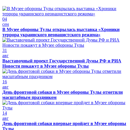
04
сен
В Музее обороны Тулы открылась выставка «Хроники
террора украинского неонацистского режима»
31
авг
Выставочный проект Государственной Думы РФ и РИА
Новости покажут в Музее обороны Тулы
16
авг
День фронтовой собаки в Музее обороны Тулы отметили
масштабным праздником
14
авг
День фронтовой собаки впервые пройдет в Музее обороны
Тулы