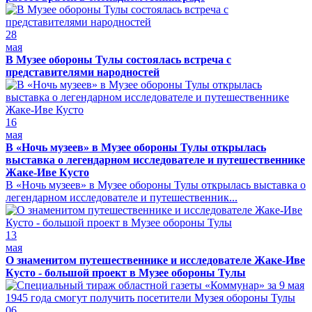
28
мая
В Музее обороны Тулы состоялась встреча с
представителями народностей
16
мая
В «Ночь музеев» в Музее обороны Тулы открылась
выставка о легендарном исследователе и путешественнике
Жаке-Иве Кусто
В «Ночь музеев» в Музее обороны Тулы открылась выставка о
легендарном исследователе и путешественник...
13
мая
О знаменитом путешественнике и исследователе Жаке-Иве
Кусто - большой проект в Музее обороны Тулы
06