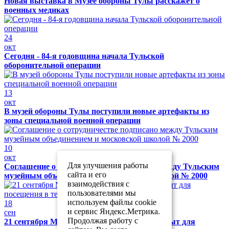
Новая выставка в Музее обороны Тулы расскажет о
военных медиках
24
окт
Сегодня - 84-я годовщина начала Тульской
оборонительной операции
13
окт
В музей обороны Тулы поступили новые артефакты из
зоны специальной военной операции
10
окт
Для улучшения работы
Соглашение о сотрудничестве подписано между Тульским
сайта и его
музейным объединением и московской школой № 2000
взаимодействия с
пользователями мы
используем файлы cookie
18
и сервис Яндекс.Метрика.
сен
Продолжая работу с
21 сентября Музей обороны Тулы будет закрыт для