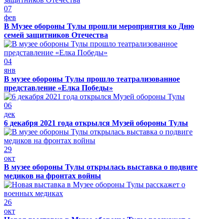
07
фев
В Музее обороны Тулы прошли мероприятия ко Дню
семей защитников Отечества
04
янв
В музее обороны Тулы прошло театрализованное
представление «Елка Победы»
06
дек
6 декабря 2021 года открылся Музей обороны Тулы
29
окт
В музее обороны Тулы открылась выставка о подвиге
медиков на фронтах войны
26
окт