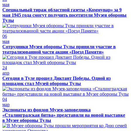
мая
Специальный тираж областной газеты «Коммунар» за 9
мая 1945 года смогут получить посетители Музея обороны
Тулы
06
мая
Сотрудники Музея обороны Тулы приняли участие в
театрализованной части акции «Поезд Памяти»
24
апр
Сегодня в Туле прошел Диктант Победы. Одной из
площадок стал Музей обороны Тулы
04
мар
Экспонаты из фондов Музея-заповедника
«Сталинградская битва» представили на новой выставке
в Музее обороны Тулы