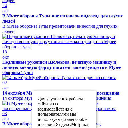
24
окт
В Музее обороны Тулы презентовали видеогид для глухих
людей
В Музее обороны Тулы презентовали видеогид для глухих
людей
18
окт
Подлинные рукописи Шолохова, печатную машинку и
личную военную форму писателя можно увидеть в Музее
обороны Тулы
02
окт
14 октября Музей обороны Тулы закрыт для посещения
14 октября Музей обороны Тулы закрыт для посещения
Для улучшения работы
сайта и его
взаимодействия с
03
пользователями мы
сен
используем файлы cookie
В Музее обороны Тулы прошел урок мужества,
и сервис Яндекс.Метрика.